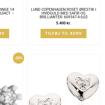
INGE 14
LUND COPENHAGEN ROSET ØRESTIK I
0,04CT –
HVIDGULD MED SAFIR OG
BRILLIANTER- 609347-4-0,02
.
5.400
kr.
RV
TILFØJ TIL KURV
Den
-33%
ige
aktuelle
pris
er:
.
1.995 kr..