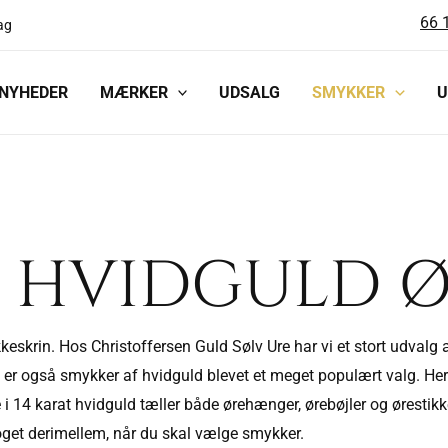
66 
ag
NYHEDER
MÆRKER
UDSALG
SMYKKER
U
T HVIDGULD 
krin. Hos Christoffersen Guld Sølv Ure har vi et stort udvalg af
e er også smykker af hvidguld blevet et meget populært valg. Her
 i 14 karat hvidguld tæller både ørehænger, ørebøjler og ørestikke
noget derimellem, når du skal vælge smykker.