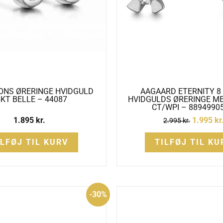
CONS ØRERINGE HVIDGULD
AAGAARD ETERNITY 8
KT BELLE – 44087
HVIDGULDS ØRERINGE MED
CT/WPI – 88949905
1.895
kr.
1.995
kr
2.995
kr.
ILFØJ TIL KURV
TILFØJ TIL KU
Den
Den
-30%
oprindelige
aktuelle
pris
pris
var:
er:
6.600 kr..
4.600 kr..