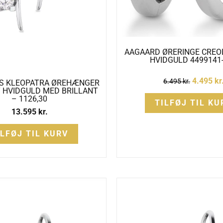
AAGAARD ØRERINGE CREOL
HVIDGULD 4499141
4.495
kr
6.495
kr.
S KLEOPATRA ØREHÆNGER
T HVIDGULD MED BRILLANT
– 1126,30
TILFØJ TIL KU
13.595
kr.
ILFØJ TIL KURV