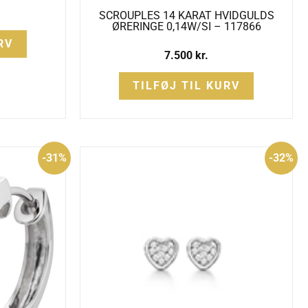
SCROUPLES 14 KARAT HVIDGULDS
ØRERINGE 0,14W/SI – 117866
RV
7.500
kr.
TILFØJ TIL KURV
Den
Den
Den
-31%
-32%
ige
aktuelle
oprindelige
aktuelle
pris
pris
pris
er:
var:
er:
.
4.495 kr..
2.195 kr..
1.495 kr..