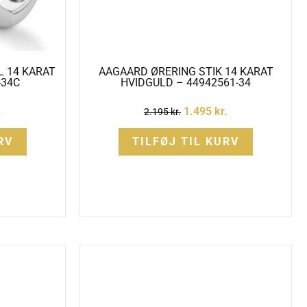
 14 KARAT
AAGAARD ØRERING STIK 14 KARAT
-34C
HVIDGULD – 44942561-34
.
1.495
kr.
2.195
kr.
RV
TILFØJ TIL KURV