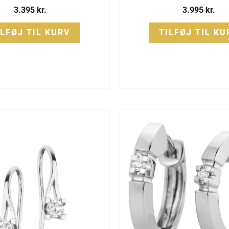
3.395
kr.
3.995
kr.
ILFØJ TIL KURV
TILFØJ TIL KU
Den
oprindel
pris
var:
6.495 kr.