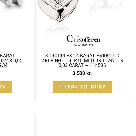
 KARAT
SCROUPLES 14 KARAT HVIDGULD
 2 X 0,05
ØRERINGE HJERTE MED BRILLANTER
-34
0,03 CARAT – 114596
.
3.500
kr.
RV
TILFØJ TIL KURV