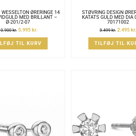
 WESSELTON ØRERINGE 14
STØVRING DESIGN ØRER
VIDGULD MED BRILLANT –
KATATS GULD MED DIA 
Ø-201/2-07
70171002
5.995
kr.
2.495
kr
10.900
kr.
3.499
kr.
ILFØJ TIL KURV
TILFØJ TIL KU
Den
oprindel
pris
var:
2.995 kr.