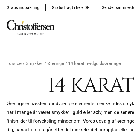
Sorteret
Gå
efter
Gratis indpakning
Gratis fragt i hele DK
Sender samme d
seneste
til
indholdet
Forside
/
Smykker
/
Øreringe
/ 14 karat hvidguldsøreringe
14 KARA
Øreringe er næsten uundværlige elementer i en kvindes smykkes
har i mange år været smykker i guld eller sølv, men de sener
finish, der til forveksling minder om. Vores udvalg af øreringe
dig, uanset om du går efter det diskrete, det pompøse eller 