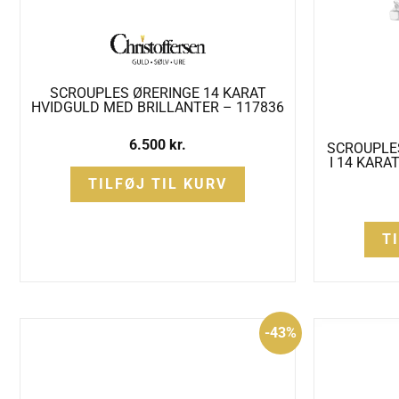
SCROUPLES ØRERINGE 14 KARAT
HVIDGULD MED BRILLANTER – 117836
6.500
kr.
SCROUPLE
I 14 KARA
TILFØJ TIL KURV
T
Den
Den
-43%
oprindelige
aktuelle
pris
pris
var:
er:
3.995 kr..
2.295 kr..