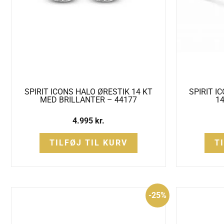
SPIRIT ICONS HALO ØRESTIK 14 KT
SPIRIT I
MED BRILLANTER – 44177
14
4.995
kr.
TILFØJ TIL KURV
T
Den
Den
-25%
oprindelige
aktuelle
pris
pris
var:
er:
6.500 kr..
4.875 kr..