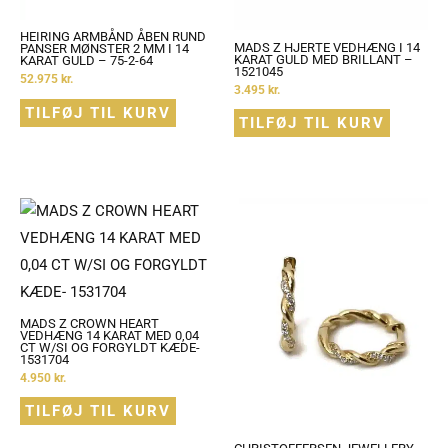
HEIRING ARMBÅND ÅBEN RUND
MADS Z HJERTE VEDHÆNG I 14
PANSER MØNSTER 2 MM I 14
KARAT GULD MED BRILLANT –
KARAT GULD – 75-2-64
1521045
52.975
kr.
3.495
kr.
TILFØJ TIL KURV
TILFØJ TIL KURV
MADS Z CROWN HEART
VEDHÆNG 14 KARAT MED 0,04
CT W/SI OG FORGYLDT KÆDE-
1531704
4.950
kr.
TILFØJ TIL KURV