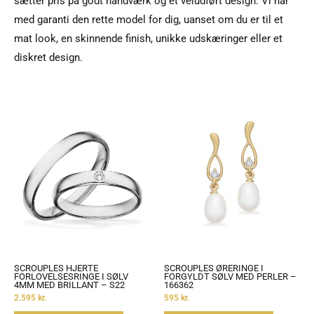
sætter pris på godt håndværk og et veludført design. Vi har
med garanti den rette model for dig, uanset om du er til et
mat look, en skinnende finish, unikke udskæringer eller et
diskret design.
SCROUPLES HJERTE
SCROUPLES ØRERINGE I
FORLOVELSESRINGE I SØLV
FORGYLDT SØLV MED PERLER –
4MM MED BRILLANT – S22
166362
2.595
kr.
595
kr.