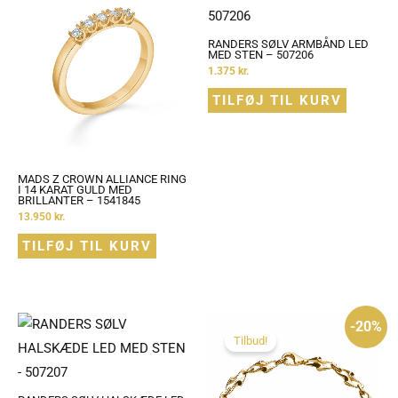
RANDERS SØLV ARMBÅND LED
MED STEN – 507206
1.375
kr.
TILFØJ TIL KURV
MADS Z CROWN ALLIANCE RING
I 14 KARAT GULD MED
BRILLANTER – 1541845
13.950
kr.
TILFØJ TIL KURV
Den
Den
-20%
oprindelige
aktuelle
pris
pris
Tilbud!
var:
er:
999 kr..
799 kr..