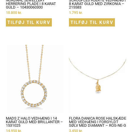
NORDAHL JEWELLERY
SCROUPLES HJERTE VEDHÆNG I
HERRERING PLADE I 8 KARAT
8 KARAT GULD MED ZIRKONIA –
GULD – 10430060300
215583
10.800
kr.
1.795
kr.
TILFØJ TIL KURV
TILFØJ TIL KURV
MADS Z HALO VEDHÆNG I 14
FLORA DANICA ROSE HALSKÆDE
KARAT GULD MED BRILLANTER –
MED VEDHÆNG I FORGYLDT
1531025
SØLV MED DIAMANT – ROS-NE-G
14.950
kr.
3.450
kr.