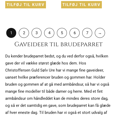
TILFØJ TIL KURV
TILFØJ TIL KURV
1
2
3
4
5
6
7
→
Gaveideer til brudeparret
Du kender brudeparret bedst, og du ved derfor også, hvilken
gave der vil vække størst glæde hos dem. Hos
Christoffersen Guld Sølv Ure har vi mange fine gaveideer,
uanset hvilke præferencer bruden og gommen har. Holder
bruden og gommen af at gå med armbåndsur, så har vi også
mange fine modeller til både damer og herre. Med et fint
armbåndsur om håndleddet kan de mindes deres store dag,
og så er det samtidig en gave, som brudeparret kan få glæde
af hver eneste dag. Til bruden har vi også et stort udvalg af