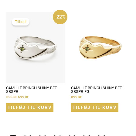
Den
Den
-22%
oprindelige
aktuelle
pris
pris
Tilbud!
var:
er:
899 kr..
699 kr..
CAMILLE BRINCH SHINY BFF –
CAMILLE BRINCH SHINY BFF –
SBSPR
SBSPR-FG
899
kr.
699
kr.
899
kr.
TILFØJ TIL KURV
TILFØJ TIL KURV