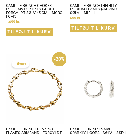
CAMILLE BRINCH CHOKER
CAMILLE BRINCH INFINITY
MELLEMSTOR HALSKÆDE I
MEDIUM FLAMES ØRERINGE I
FORGYLDT SØLV 45 CM – MCBC-
SØLV – MIFLH
FG-45
699
kr.
1.699
kr.
TILFØJ TIL KURV
TILFØJ TIL KURV
Den
Den
-20%
oprindelige
aktuelle
pris
pris
Tilbud!
var:
er:
999 kr..
799 kr..
CAMILLE BRINCH BLAZING
CAMILLE BRINCH SMALL
FLAMES ARMBÅND I FORGYLDT
SPARKLY HOOPS I SØLV – SSPH