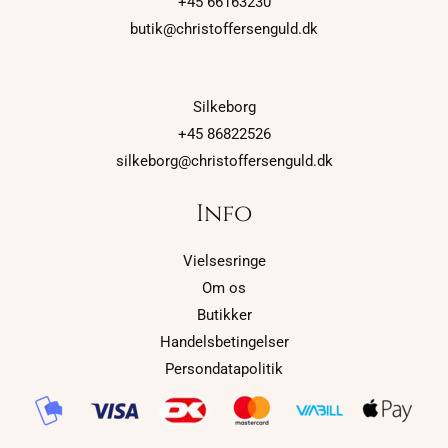
+45 66163230
butik@christoffersenguld.dk
Silkeborg
+45 86822526
silkeborg@christoffersenguld.dk
Info
Vielsesringe
Om os
Butikker
Handelsbetingelser
Persondatapolitik