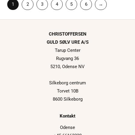
1
2
3
4
5
6
→
CHRISTOFFERSEN
GULD SØLV URE A/S
Tarup Center
Rugvang 36
5210, Odense NV
Silkeborg centrum
Torvet 10B
8600 Silkeborg
Kontakt
Odense