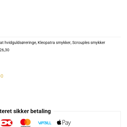
at hvidguldsøreringe
,
Kleopatra smykker
,
Scrouples smykker
126,30
00
eret sikker betaling