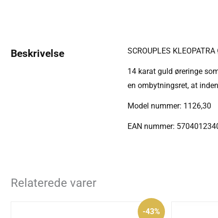
SCROUPLES KLEOPATRA Ø
Beskrivelse
14 karat guld øreringe som
en ombytningsret, at inde
Model nummer: 1126,30
EAN nummer: 570401234
Relaterede varer
Den
Den
-43%
oprindelige
aktuelle