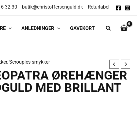
16 32 30
butik@christoffersenguld.dk
Returlabel
RE
ANLEDNINGER
GAVEKORT
kker
,
Scrouples smykker
EOPATRA ØREHÆNGER
IDGULD MED BRILLANT