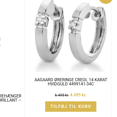
pris
pris
var:
er:
6.495 kr..
4.495 kr..
AAGAARD ØRERINGE CREOL 14 KARAT
HVIDGULD 4499141-34C
4.495
kr.
6.495
kr.
ØREHÆNGER
BRILLANT –
TILFØJ TIL KURV