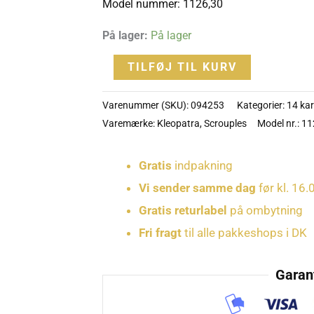
Model nummer: 1126,30
-
1126,30
På lager:
På lager
antal
TILFØJ TIL KURV
Varenummer (SKU):
094253
Kategorier:
14 kar
Varemærke:
Kleopatra
,
Scrouples
Model nr.: 1
Gratis
indpakning
Vi sender samme dag
før kl. 16.
Gratis returlabel
på ombytning
Fri fragt
til alle pakkeshops i DK
Garant