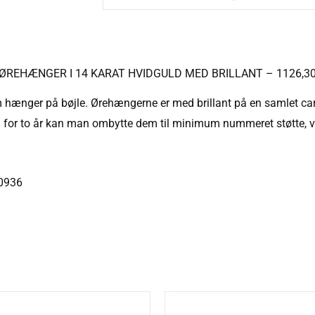
REHÆNGER I 14 KARAT HVIDGULD MED BRILLANT – 1126,3
 hænger på bøjle. Ørehængerne er med brillant på en samlet carat
n for to år kan man ombytte dem til minimum nummeret støtte, ve
0936