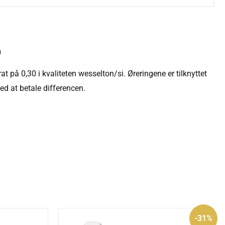
0
 på 0,30 i kvaliteten wesselton/si. Øreringene er tilknyttet
d at betale differencen.
Den
Den
-31%
oprindelige
aktuelle