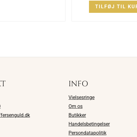
TILFØJ TIL KU
KT
INFO
Vielsesringe
0
Om os
ffersenguld.dk
Butikker
Handelsbetingelser
Persondatapolitik