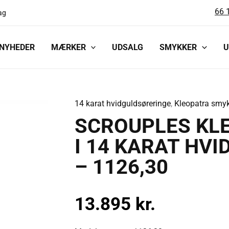
66 
ag
NYHEDER
MÆRKER
UDSALG
SMYKKER
U
14 karat hvidguldsøreringe
,
Kleopatra smy
SCROUPLES
SCROUPLES KL
KLEOPATRA
ØREHÆNGER
I 14 KARAT HV
I
– 1126,30
14
KARAT
HVIDGULD
13.895
kr.
MED
BRILLANT