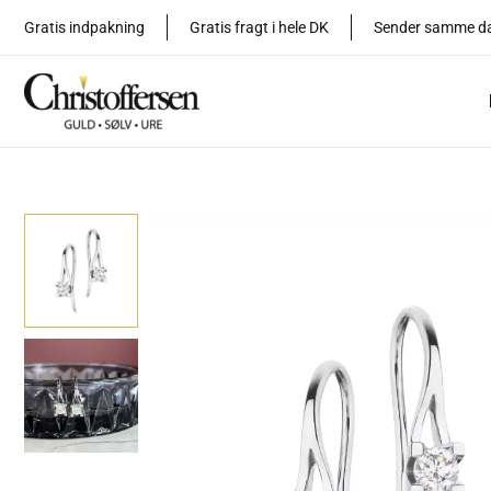
Gå
Gratis indpakning
Gratis fragt i hele DK
Sender samme d
til
indholdet