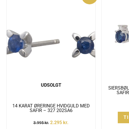
pris
pris
var:
er:
3.995 kr..
2.295 kr..
UDSOLGT
SIERSBØ
SAFIR
14 KARAT ØRERINGE HVIDGULD MED
SAFIR – 327 202SA6
T
2.295
kr.
3.995
kr.