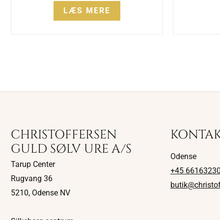
LÆS MERE
CHRISTOFFERSEN
KONTA
GULD SØLV URE A/S
Odense
Tarup Center
+45 6616323
Rugvang 36
butik@christo
5210, Odense NV