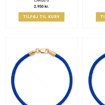
LARGE-S
2.950
kr.
TILFØJ TIL KURV
T