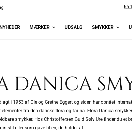
66 
ag
NYHEDER
MÆRKER
UDSALG
SMYKKER
U
A DANICA SM
lagt i 1953 af Ole og Grethe Eggert og siden har opnået interna
ejler elementer fra den danske flora og fauna. Flora Danica smy
oldbare smykker. Hos Christoffersen Guld Sølv Ure finder du et b
n stil eller som gave til en, du holder af.