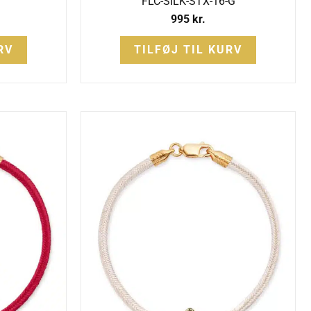
FLC-SILK-STX-16-G
995
kr.
RV
TILFØJ TIL KURV