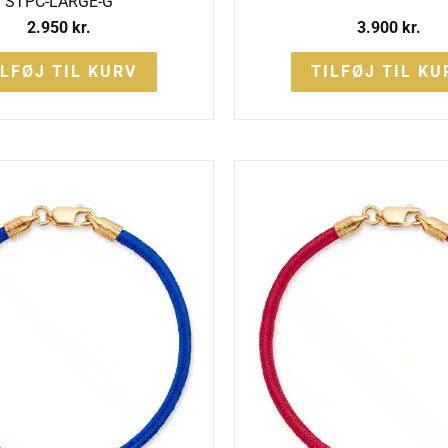
STPC-LARGE-G
2.950
kr.
3.900
kr.
ILFØJ TIL KURV
TILFØJ TIL KU