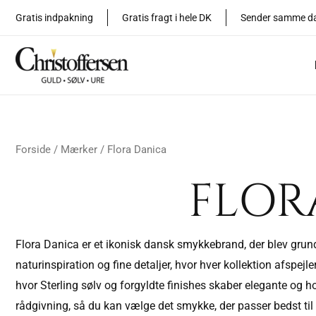
Sorteret
Gå
efter
Gratis indpakning
Gratis fragt i hele DK
Sender samme d
seneste
til
indholdet
Forside
/
Mærker
/ Flora Danica
FLOR
Flora Danica er et ikonisk dansk smykkebrand, der blev grund
naturinspiration og fine detaljer, hvor hver kollektion afsp
hvor Sterling sølv og forgyldte finishes skaber elegante og h
rådgivning, så du kan vælge det smykke, der passer bedst til di