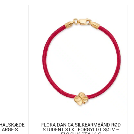
R HALSKÆDE
FLORA DANICA SILKEARMBÅND RØD
-LARGE-S
STUDENT STX I FORGYLDT SØLV –