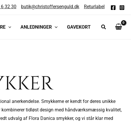
16 32 30
butik@christoffersenguld.dk
Returlabel
RE
ANLEDNINGER
GAVEKORT
YKKER
tional anerkendelse. Smykkerne er kendt for deres unikke
kker kombinerer tidløst design med håndværksmæssig kvalitet,
redt udvalg af Flora Danica smykker, og vi står klar med