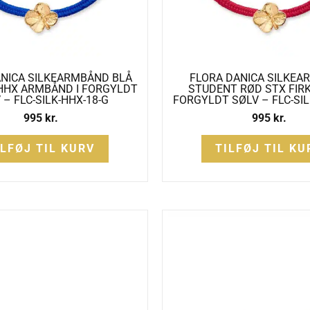
ANICA SILKEARMBÅND BLÅ
FLORA DANICA SILKE
HHX ARMBÅND I FORGYLDT
STUDENT RØD STX FIRK
 – FLC-SILK-HHX-18-G
FORGYLDT SØLV – FLC-SIL
995
kr.
995
kr.
ILFØJ TIL KURV
TILFØJ TIL KU