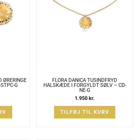
D ØRERINGE
FLORA DANICA TUSINDFRYD
-STPC-G
HALSKÆDE I FORGYLDT SØLV – CD-
NE-G
1.950
kr.
RV
TILFØJ TIL KURV