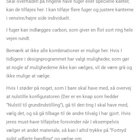
Skal overfladen på ringene have fuger eller specielle kanter,
kan de tilføjes her. I kan tilføje flere fuger og justere kanterne
i venstre/højre side individuelt.
I fuger kan indlægges carbon, som giver en flot sort ring hele
vejen rundt.
Bemærk at ikke alle kombinationer er mulige her. Hvis I
tidligere i designprogrammet har valgt muligheder, som gør
at nogle af mulighederne ikke kan vælges, vil de være grå og
ikke mulige at vælge.
Hvis I støder på noget, som I bare skal have med, så overvej
at nulstille konfiguratoren (Der er en knap som hedder
“Nulstil til grundindstilling”), gå til den ting I skal have med,
vælg det, og så gå tilbage til de andre tilvalg I har gjort. Hvis
jeres must-have tilføjelse forsvinder når I eksempelvis
vælger et andet materiale, så kan I altid trykke på “Fortryd
sidst udførte handling” og vælge om.