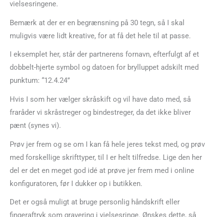
vielsesringene.
Bemærk at der er en begrænsning på 30 tegn, så I skal
muligvis være lidt kreative, for at få det hele til at passe.
I eksemplet her, står der partnerens fornavn, efterfulgt af et
dobbelt-hjerte symbol og datoen for brylluppet adskilt med
punktum: “12.4.24”
Hvis I som her vælger skråskift og vil have dato med, så
fraråder vi skråstreger og bindestreger, da det ikke bliver
pænt (synes vi).
Prøv jer frem og se om I kan få hele jeres tekst med, og prøv
med forskellige skrifttyper, til I er helt tilfredse. Lige den her
del er det en meget god idé at prøve jer frem med i online
konfiguratoren, før I dukker op i butikken.
Det er også muligt at bruge personlig håndskrift eller
fingeraftryk som gravering i vielsesringe. Ønskes dette, så