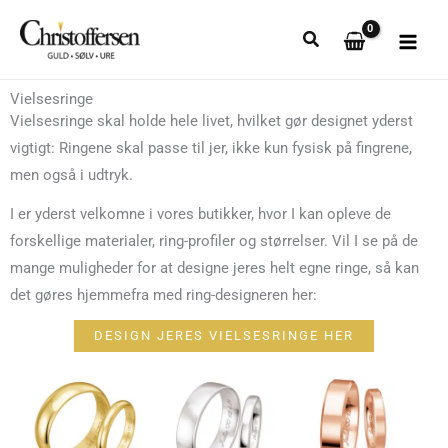
Gå
til
indholdet
Vielsesringe
Vielsesringe skal holde hele livet, hvilket gør designet yderst
vigtigt: Ringene skal passe til jer, ikke kun fysisk på fingrene,
men også i udtryk.
I er yderst velkomne i vores butikker, hvor I kan opleve de
forskellige materialer, ring-profiler og størrelser. Vil I se på de
mange muligheder for at designe jeres helt egne ringe, så kan
det gøres hjemmefra med ring-designeren her:
DESIGN JERES VIELSESRINGE HER