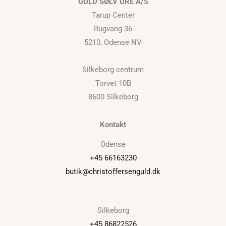
GULD SØLV URE A/S
Tarup Center
Rugvang 36
5210, Odense NV
Silkeborg centrum
Torvet 10B
8600 Silkeborg
Kontakt
Odense
+45 66163230
butik@christoffersenguld.dk
Silkeborg
+45 86822526