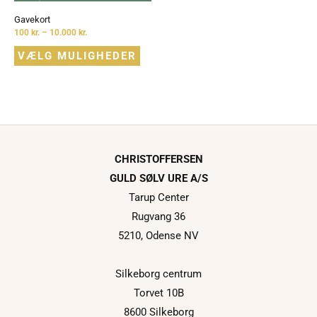
varesiden
Gavekort
100
kr.
–
10.000
kr.
VÆLG MULIGHEDER
CHRISTOFFERSEN
GULD SØLV URE A/S
Tarup Center
Rugvang 36
5210, Odense NV
Silkeborg centrum
Torvet 10B
8600 Silkeborg