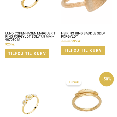
LUND COPENHAGEN MARGUERIT
HEIRING RING SADDLE SØLV
RING FORGYLDT SØLV 7,5 MM –
FORGYLDT
907080-M
775
kr.
595
kr.
925
kr.
TILFØJ TIL KURV
TILFØJ TIL KURV
Den
Den
oprindelige
aktuelle
-50%
pris
pris
Tilbud!
var:
er:
795 kr..
395 kr..