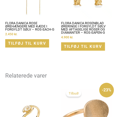
FLORA DANICA ROSE
FLORA DANICA ROSENBLAD
ØREHÆNGERE MED KÆDE I
ØRERINGE I FORGYLDT SØLV
FORGYLDT SØLV – ROS-EACH-G
MED AFTAGELIGE ROSER OG
DIAMANTER – ROS-EAPEN-G
2.450
kr.
4.900
kr.
TILFØJ TIL KURV
TILFØJ TIL KURV
Relaterede varer
Den
Den
oprindelige
aktuelle
-23%
pris
pris
Tilbud!
var:
er:
775 kr..
595 kr..