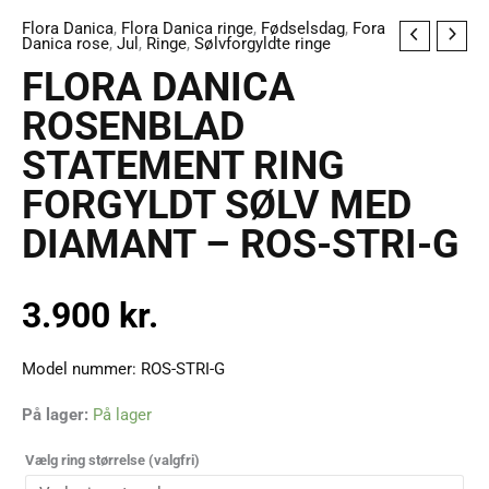
Flora Danica
,
Flora Danica ringe
,
Fødselsdag
,
Fora
FLORA
Danica rose
,
Jul
,
Ringe
,
Sølvforgyldte ringe
DANICA
FLORA DANICA
ROSENBLAD
ROSENBLAD
STATEMENT
STATEMENT RING
RING
FORGYLDT
FORGYLDT SØLV MED
SØLV
DIAMANT – ROS-STRI-G
MED
DIAMANT
-
3.900
kr.
ROS-
STRI-
Model nummer: ROS-STRI-G
G
På lager:
På lager
antal
Vælg ring størrelse
(valgfri)