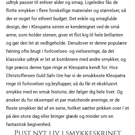
udtryk passer til enhver alder og smag. Ligeledes fås de
flotte smykker i flere forskellige materialer og størrelser, så
der er noget for ethvert budget. Det enkle og smagfulde
design, der i Kleopatra serien er kendetegnet ved de små
arme, som holder stenen, giver et flot kig til hele brillanten
og gør den let at vedligeholde. Derudover er denne populære
fatning ofte brugt i forlovelses- og vielsesringe, da det
klassiske udtryk er let at kombinere med andre smykker, og
lige præcis denne type ringe er Kleopatra kendt for. Hos
Christoffersen Guld Sølv Ure har vi de smukkeste Kleopatra
ringe til forlovelser og bryllupper, så du får et eksklusivt
smykke med en smuk historie, der følger dig hele livet. Og
ønsker du for eksempel et par matchende øreringe, er de
fleste smykker del af en serie, hvilket sætter prikken over i´et
på den store dag eller bringer glæde og minder om en
fantastisk begivenhed.
Pust nyt liv i smykkeskrinet