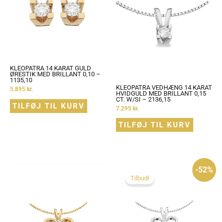
KLEOPATRA 14 KARAT GULD
ØRESTIK MED BRILLANT 0,10 –
1135,10
KLEOPATRA VEDHÆNG 14 KARAT
5.895
kr.
HVIDGULD MED BRILLANT 0,15
CT. W/SI – 2136,15
TILFØJ TIL KURV
7.295
kr.
TILFØJ TIL KURV
Den
Den
-52%
oprindelige
aktuelle
pris
pris
Tilbud!
var:
er:
5.195 kr..
2.495 kr..