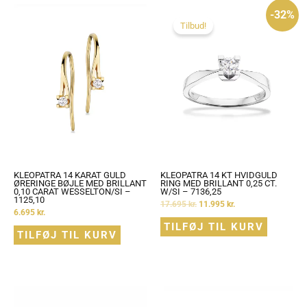
Den
Den
-32%
oprindelige
aktuelle
pris
pris
Tilbud!
var:
er:
17.695 kr..
11.995 kr..
KLEOPATRA 14 KARAT GULD
KLEOPATRA 14 KT HVIDGULD
ØRERINGE BØJLE MED BRILLANT
RING MED BRILLANT 0,25 CT.
0,10 CARAT WESSELTON/SI –
W/SI – 7136,25
1125,10
17.695
kr.
11.995
kr.
6.695
kr.
TILFØJ TIL KURV
TILFØJ TIL KURV