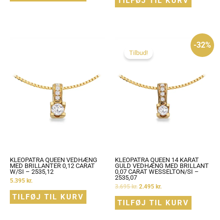
TILFØJ TIL KURV
Den
Den
-32%
oprindelige
aktuelle
pris
pris
Tilbud!
var:
er:
3.695 kr..
2.495 kr..
KLEOPATRA QUEEN VEDHÆNG
KLEOPATRA QUEEN 14 KARAT
MED BRILLANTER 0,12 CARAT
GULD VEDHÆNG MED BRILLANT
W/SI – 2535,12
0,07 CARAT WESSELTON/SI –
2535,07
5.395
kr.
3.695
kr.
2.495
kr.
TILFØJ TIL KURV
TILFØJ TIL KURV