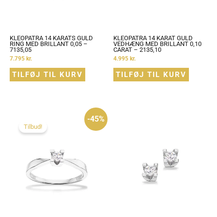
KLEOPATRA 14 KARATS GULD
KLEOPATRA 14 KARAT GULD
RING MED BRILLANT 0,05 –
VEDHÆNG MED BRILLANT 0,10
7135,05
CARAT – 2135,10
7.795
kr.
4.995
kr.
TILFØJ TIL KURV
TILFØJ TIL KURV
Den
Den
-45%
oprindelige
aktuelle
pris
pris
Tilbud!
var:
er:
12.695 kr..
6.995 kr..