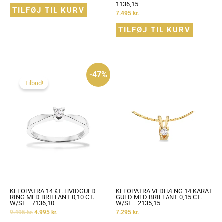
1136,15
TILFØJ TIL KURV
7.495
kr.
TILFØJ TIL KURV
Den
Den
-47%
oprindelige
aktuelle
pris
pris
Tilbud!
var:
er:
9.495 kr..
4.995 kr..
KLEOPATRA 14 KT. HVIDGULD
KLEOPATRA VEDHÆNG 14 KARAT
RING MED BRILLANT 0,10 CT.
GULD MED BRILLANT 0,15 CT.
W/SI – 7136,10
W/SI – 2135,15
9.495
kr.
4.995
kr.
7.295
kr.