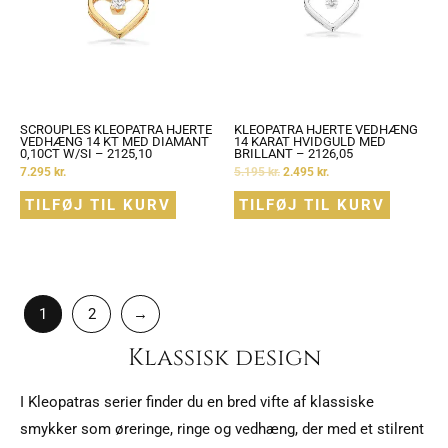
SCROUPLES KLEOPATRA HJERTE
KLEOPATRA HJERTE VEDHÆNG
VEDHÆNG 14 KT MED DIAMANT
14 KARAT HVIDGULD MED
0,10CT W/SI – 2125,10
BRILLANT – 2126,05
7.295
kr.
5.195
kr.
2.495
kr.
TILFØJ TIL KURV
TILFØJ TIL KURV
1
2
→
Klassisk design
I Kleopatras serier finder du en bred vifte af klassiske
smykker som øreringe, ringe og vedhæng, der med et stilrent