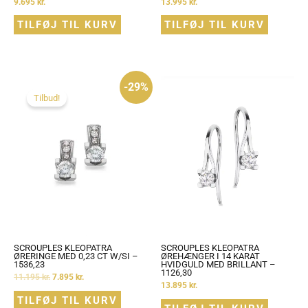
9.695
kr.
13.995
kr.
TILFØJ TIL KURV
TILFØJ TIL KURV
Den
Den
-29%
oprindelige
aktuelle
pris
pris
Tilbud!
var:
er:
11.195 kr..
7.895 kr..
SCROUPLES KLEOPATRA
SCROUPLES KLEOPATRA
ØRERINGE MED 0,23 CT W/SI –
ØREHÆNGER I 14 KARAT
1536,23
HVIDGULD MED BRILLANT –
1126,30
11.195
kr.
7.895
kr.
13.895
kr.
TILFØJ TIL KURV