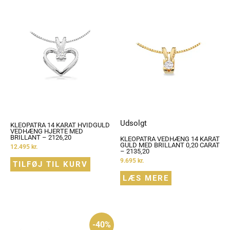
Udsolgt
KLEOPATRA 14 KARAT HVIDGULD
VEDHÆNG HJERTE MED
BRILLANT – 2126,20
KLEOPATRA VEDHÆNG 14 KARAT
GULD MED BRILLANT 0,20 CARAT
12.495
kr.
– 2135,20
9.695
kr.
TILFØJ TIL KURV
LÆS MERE
Den
Den
-40%
oprindelige
aktuelle
pris
pris