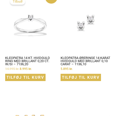
Tilbud!
var:
er:
14.995 kr..
8.995 kr..
KLEOPATRA 14 KT. HVIDGULD
KLEOPATRA ØRERINGE 14 KARAT
RING MED BRILLANT 0,20 CT.
HVIDGULD MED BRILLANT 0,10
W/SI – 7136,20
CARAT – 1136,10
14.995
kr.
8.995
kr.
5.895
kr.
TILFØJ TIL KURV
TILFØJ TIL KURV