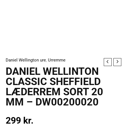
Daniel Wellington ure
,
Urremme
DANIEL
DANIEL WELLINTON
WELLINTON
CLASSIC
CLASSIC SHEFFIELD
SHEFFIELD
LÆDERREM SORT 20
LÆDERREM
MM – DW00200020
SORT
20
MM
299
kr.
-