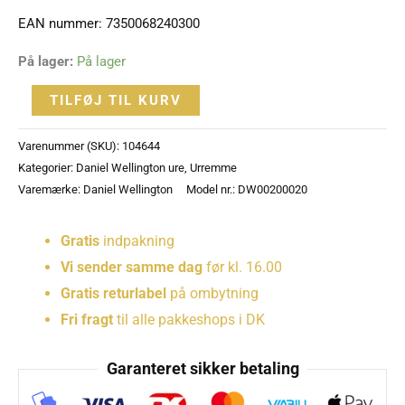
DW00200020
EAN nummer: 7350068240300
antal
På lager:
På lager
TILFØJ TIL KURV
Varenummer (SKU):
104644
Kategorier:
Daniel Wellington ure
,
Urremme
Varemærke:
Daniel Wellington
Model nr.: DW00200020
Gratis
indpakning
Vi sender samme dag
før kl. 16.00
Gratis returlabel
på ombytning
Fri fragt
til alle pakkeshops i DK
Garanteret sikker betaling