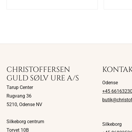
CHRISTOFFERSEN
KONTA
GULD SØLV URE A/S
Odense
Tarup Center
+45 6616323
Rugvang 36
butik@christo
5210, Odense NV
Silkeborg centrum
Silkeborg
Torvet 10B