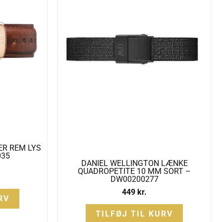
ER REM LYS
035
DANIEL WELLINGTON LÆNKE
QUADROPETITE 10 MM SORT –
DW00200277
449
kr.
RV
TILFØJ TIL KURV