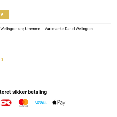
RV
 Wellington ure
,
Urremme
Varemærke:
Daniel Wellington
00
eret sikker betaling