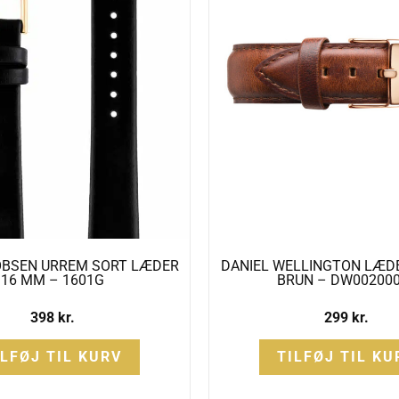
OBSEN URREM SORT LÆDER
DANIEL WELLINGTON LÆD
16 MM – 1601G
BRUN – DW00200
398
kr.
299
kr.
ILFØJ TIL KURV
TILFØJ TIL KU