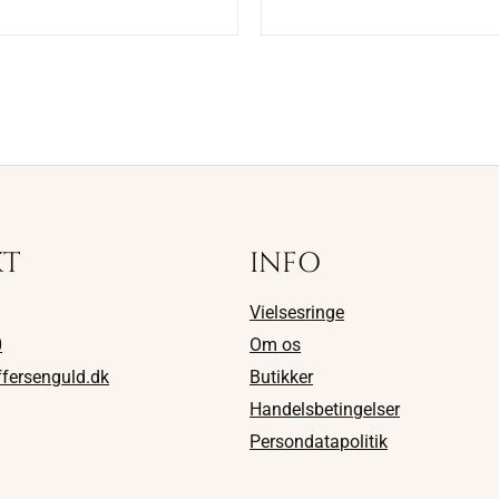
KT
INFO
Vielsesringe
0
Om os
ffersenguld.dk
Butikker
Handelsbetingelser
Persondatapolitik