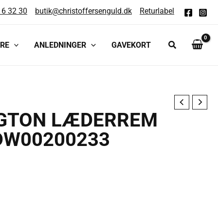
16 32 30
butik@christoffersenguld.dk
Returlabel
RE
ANLEDNINGER
GAVEKORT
NGTON LÆDERREM
DW00200233