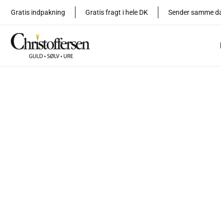
Gå
Gratis indpakning
Gratis fragt i hele DK
Sender samme d
til
indholdet