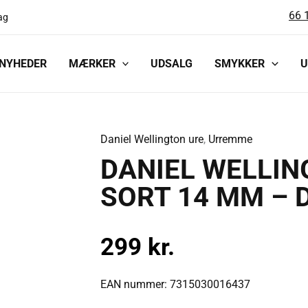
66 
ag
NYHEDER
MÆRKER
UDSALG
SMYKKER
U
Daniel Wellington ure
,
Urremme
DANIEL
DANIEL WELLI
WELLINGTON
LÆDERREM
SORT 14 MM – 
SORT
14
299
kr.
MM
-
DW00200233
EAN nummer: 7315030016437
antal