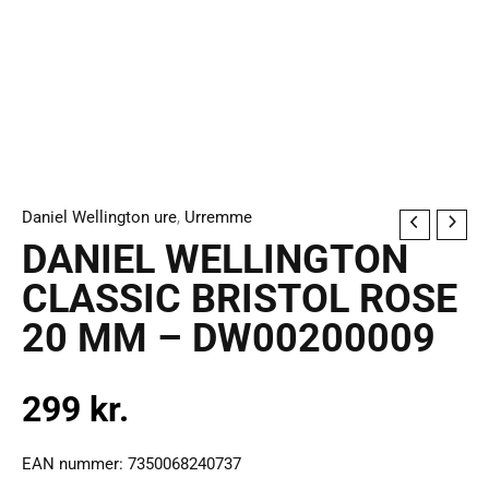
Daniel Wellington ure
,
Urremme
DANIEL
DANIEL WELLINGTON
WELLINGTON
CLASSIC
CLASSIC BRISTOL ROSE
BRISTOL
20 MM – DW00200009
ROSE
20
299
kr.
MM
-
DW00200009
EAN nummer: 7350068240737
antal