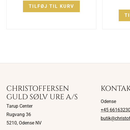
TILFØJ TIL KURV
T
CHRISTOFFERSEN
KONTA
GULD SØLV URE A/S
Odense
Tarup Center
+45 6616323
Rugvang 36
butik@christo
5210, Odense NV