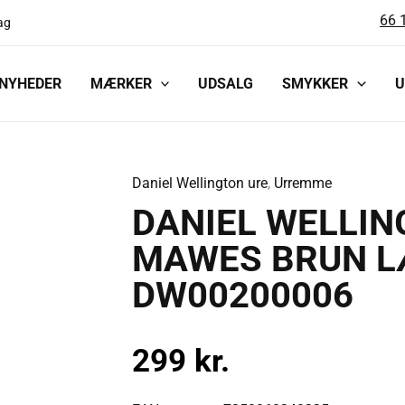
66 
ag
NYHEDER
MÆRKER
UDSALG
SMYKKER
U
Daniel Wellington ure
,
Urremme
DANIEL
DANIEL WELLIN
WELLINGTON
CLASSIC
MAWES BRUN L
ST
DW00200006
MAWES
BRUN
LÆDERREM
299
kr.
20
MM