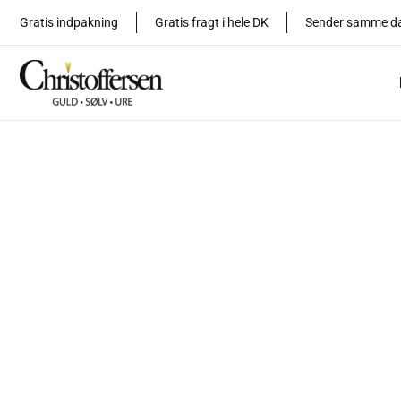
Gå
Gratis indpakning
Gratis fragt i hele DK
Sender samme d
til
indholdet