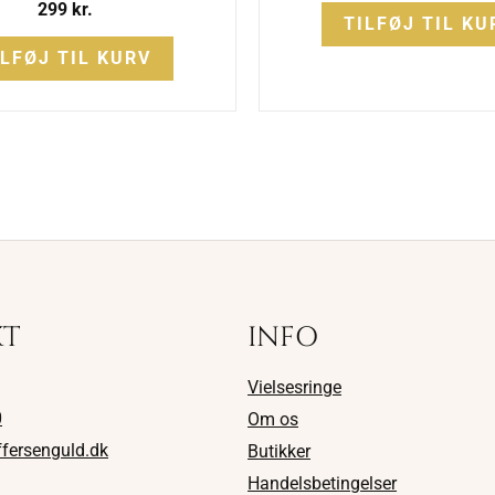
299
kr.
TILFØJ TIL KU
ILFØJ TIL KURV
KT
INFO
Vielsesringe
0
Om os
ffersenguld.dk
Butikker
Handelsbetingelser