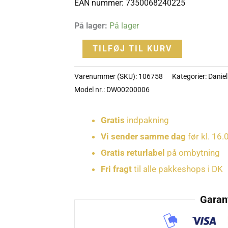
EAN nummer: 7350068240225
-
DW00200006
På lager:
På lager
antal
TILFØJ TIL KURV
Varenummer (SKU):
106758
Kategorier:
Daniel
Model nr.: DW00200006
Gratis
indpakning
Vi sender samme dag
før kl. 16.
Gratis returlabel
på ombytning
Fri fragt
til alle pakkeshops i DK
Garant