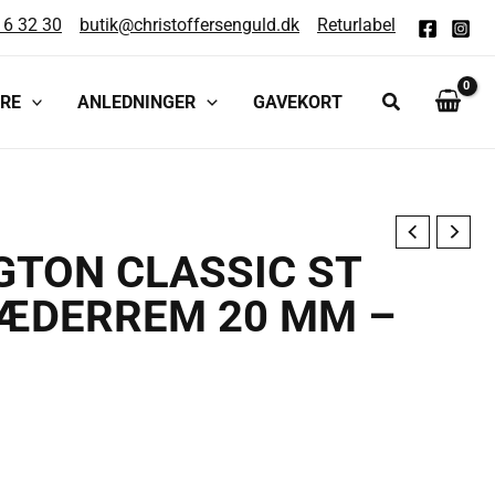
16 32 30
butik@christoffersenguld.dk
Returlabel
RE
ANLEDNINGER
GAVEKORT
GTON CLASSIC ST
ÆDERREM 20 MM –