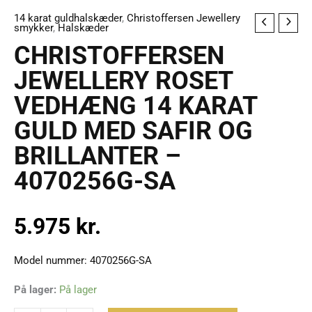
14 karat guldhalskæder
,
Christoffersen Jewellery
CHRISTOFFERSEN
smykker
,
Halskæder
JEWELLERY
CHRISTOFFERSEN
ROSET
JEWELLERY ROSET
VEDHÆNG
VEDHÆNG 14 KARAT
14
KARAT
GULD MED SAFIR OG
GULD
BRILLANTER –
MED
4070256G-SA
SAFIR
OG
BRILLANTER
5.975
kr.
-
4070256G-
Model nummer: 4070256G-SA
SA
antal
På lager:
På lager