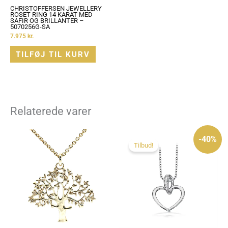
CHRISTOFFERSEN JEWELLERY
ROSET RING 14 KARAT MED
SAFIR OG BRILLANTER –
5070256G-SA
7.975
kr.
TILFØJ TIL KURV
Relaterede varer
Den
Den
oprindelige
aktuelle
-40%
pris
pris
Tilbud!
var:
er:
2.495 kr..
1.495 kr..