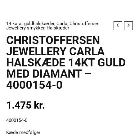
14 karat guldhalskæder
,
Carla
,
Christoffersen
CHRISTOFFERSEN
Jewellery smykker
,
Halskæder
JEWELLERY
CHRISTOFFERSEN
CARLA
JEWELLERY CARLA
HALSKÆDE
HALSKÆDE 14KT GULD
14KT
GULD
MED DIAMANT –
MED
4000154-0
DIAMANT
-
4000154-
1.475
kr.
0
antal
4000154-0
Kæde medfølger