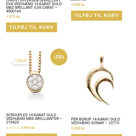
CHRISTOFFERSEN JEWELLERY
EVA VEDHÆNG 14 KARAT GULD
7.900
kr.
MED BRILLANT 0,05 CARAT –
4000164
TILFØJ TIL KURV
1.975
kr.
TILFØJ TIL KURV
Den
Den
oprindelige
aktuelle
-23%
pris
pris
Tilbud!
var:
er:
6.495 kr..
4.995 kr..
SCROUPLES 14 KARAT GULD
VEDHÆNG MED BRILLIANTER –
PER BORUP 14 KARAT GULD
210425
VEDHÆNG SONAR – 1071V
6.495
kr.
4.995
kr.
5.950
kr.