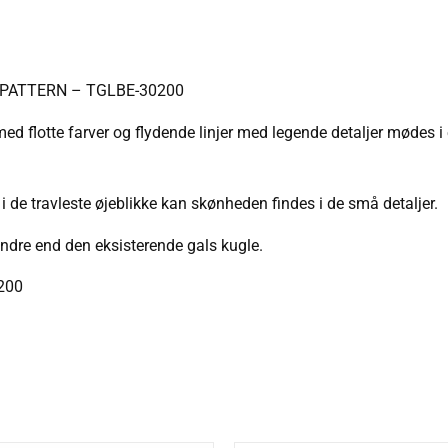
PATTERN – TGLBE-30200
 flotte farver og flydende linjer med legende detaljer mødes i
i de travleste øjeblikke kan skønheden findes i de små detaljer.
indre end den eksisterende gals kugle.
200