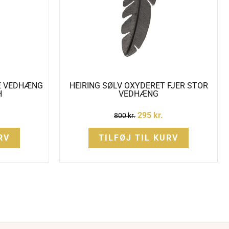
RE VEDHÆNG
HEIRING SØLV OXYDERET FJER STOR
H
VEDHÆNG
295
kr.
800
kr.
RV
TILFØJ TIL KURV