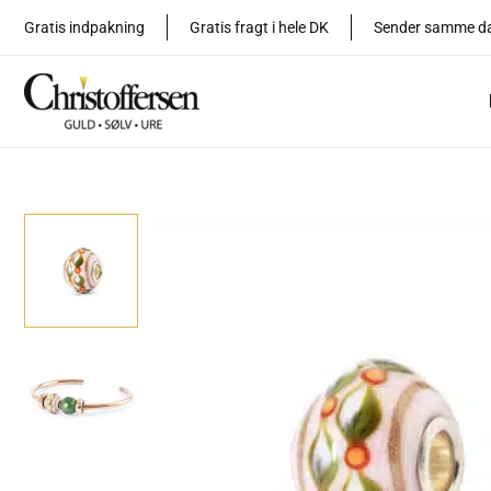
Gå
Gratis indpakning
Gratis fragt i hele DK
Sender samme d
til
indholdet