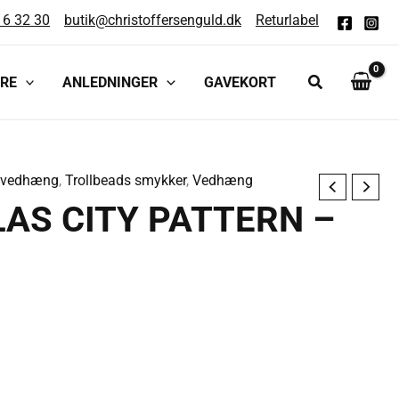
16 32 30
butik@christoffersenguld.dk
Returlabel
RE
ANLEDNINGER
GAVEKORT
vvedhæng
,
Trollbeads smykker
,
Vedhæng
AS CITY PATTERN –