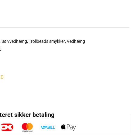
,
Sølvvedhæng
,
Trollbeads smykker
,
Vedhæng
0
00
eret sikker betaling