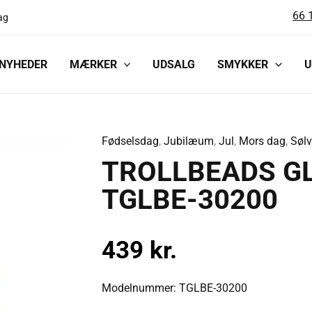
66 
ag
NYHEDER
MÆRKER
UDSALG
SMYKKER
U
Fødselsdag
,
Jubilæum
,
Jul
,
Mors dag
,
Søl
TROLLBEADS
TROLLBEADS GL
GLAS
CITY
TGLBE-30200
PATTERN
-
439
kr.
TGLBE-
30200
antal
Modelnummer: TGLBE-30200