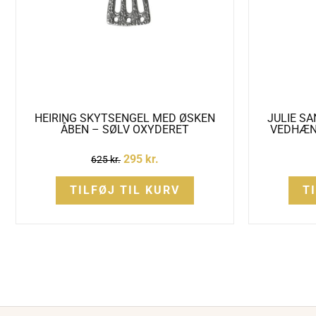
HEIRING SKYTSENGEL MED ØSKEN
JULIE S
ÅBEN – SØLV OXYDERET
VEDHÆNG
295
kr.
625
kr.
TILFØJ TIL KURV
T