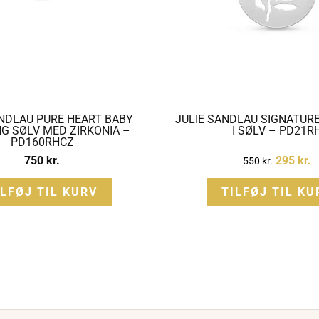
ANDLAU PURE HEART BABY
JULIE SANDLAU SIGNATU
 SØLV MED ZIRKONIA –
I SØLV – PD21R
PD160RHCZ
750
kr.
295
kr.
550
kr.
ILFØJ TIL KURV
TILFØJ TIL KU