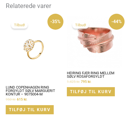
Relaterede varer
Den
Den
Den
Den
oprindelige
aktuelle
oprindelige
aktuelle
-35%
-44%
pris
pris
pris
pris
Tilbud!
Tilbud!
var:
er:
var:
er:
950 kr..
615 kr..
1.425 kr..
795 kr..
HEIRING FJER RING MELLEM
SØLV ROSAFORGYLDT
1.425
kr.
795
kr.
LUND COPENHAGEN RING
FORGYLDT SØLV MARGUERIT
TILFØJ TIL KURV
KONTUR – 9075004-M
950
kr.
615
kr.
TILFØJ TIL KURV