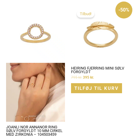
Den
Den
oprindelige
aktuelle
-50%
pris
pris
Tilbud!
var:
er:
795 kr..
395 kr..
HEIRING FJERRING MINI SØLV
FORGYLDT
795
kr.
395
kr.
TILFØJ TIL KURV
JOANLI NOR ANNANOR RING
SØLV FORGYLDT 10 MM CIRKEL
MED ZIRKONIA – 104503459