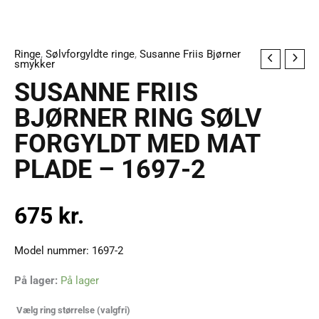
Ringe
,
Sølvforgyldte ringe
,
Susanne Friis Bjørner
SUSANNE
smykker
FRIIS
SUSANNE FRIIS
BJØRNER
BJØRNER RING SØLV
RING
FORGYLDT MED MAT
SØLV
FORGYLDT
PLADE – 1697-2
MED
MAT
675
kr.
PLADE
-
1697-
Model nummer: 1697-2
2
På lager:
På lager
antal
Vælg ring størrelse
(valgfri)