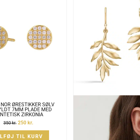
350 kr..
250 kr..
 NOR ØRESTIKKER SØLV
YLDT 7MM PLADE MED
NTETISK ZIRKONIA
250
kr.
350
kr.
ILFØJ TIL KURV