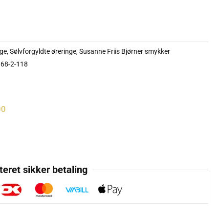
nge
,
Sølvforgyldte øreringe
,
Susanne Friis Bjørner smykker
068-2-118
00
eret sikker betaling