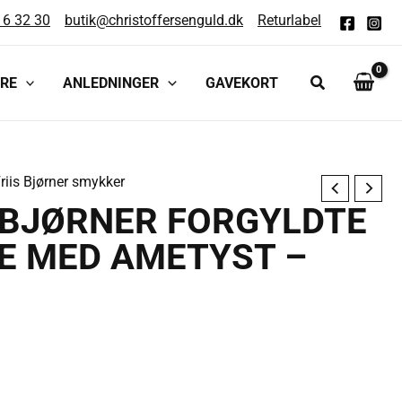
16 32 30
butik@christoffersenguld.dk
Returlabel
RE
ANLEDNINGER
GAVEKORT
iis Bjørner smykker
 BJØRNER FORGYLDTE
E MED AMETYST –