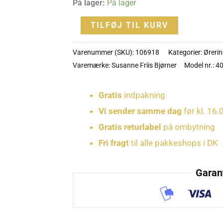
På lager:
På lager
2-
TILFØJ TIL KURV
118
antal
Varenummer (SKU):
106918
Kategorier:
Øreri
Varemærke:
Susanne Friis Bjørner
Model nr.: 4
Gratis
indpakning
Vi sender samme dag
før kl. 16.
Gratis returlabel
på ombytning
Fri fragt
til alle pakkeshops i DK
Garant