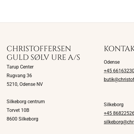
CHRISTOFFERSEN
KONTA
GULD SØLV URE A/S
Odense
Tarup Center
+45 6616323
Rugvang 36
butik@christo
5210, Odense NV
Silkeborg centrum
Silkeborg
Torvet 10B
+45 8682252
8600 Silkeborg
silkeborg@chr