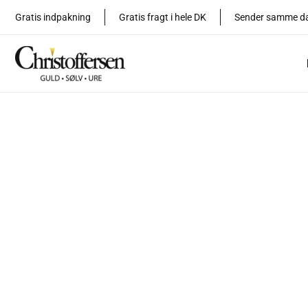
Gå
Gratis indpakning
Gratis fragt i hele DK
Sender samme d
til
indholdet