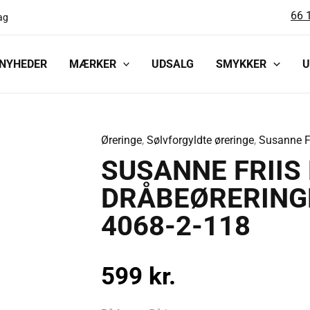
66 
ag
NYHEDER
MÆRKER
UDSALG
SMYKKER
U
Øreringe
,
Sølvforgyldte øreringe
,
Susanne Fr
SUSANNE
SUSANNE FRIIS
FRIIS
BJØRNER
DRÅBEØRERING
FORGYLDTE
4068-2-118
DRÅBEØRERINGE
MED
AMETYST
599
kr.
-
4068-