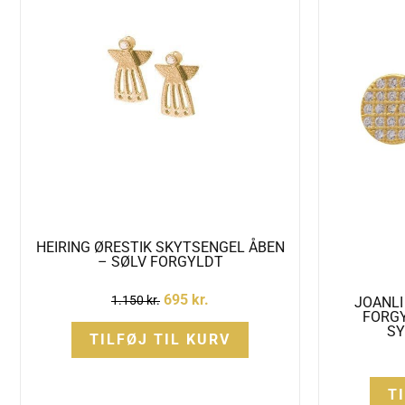
1.150 kr..
695 kr..
HEIRING ØRESTIK SKYTSENGEL ÅBEN
– SØLV FORGYLDT
695
kr.
1.150
kr.
JOANLI
FORG
SY
TILFØJ TIL KURV
T