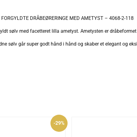
R FORGYLDTE DRÅBEØRERINGE MED AMETYST – 4068-2-118
ldt sølv med facetteret lilla ametyst. Ametysten er dråbeform
ldne sølv går super godt hånd i hånd og skaber et elegant og eksk
Den
Den
-29%
oprindelige
aktuelle
pris
pris
var:
er: