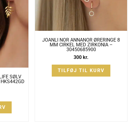
JOANLI NOR ANNANOR ØRERINGE 8
MM CIRKEL MED ZIRKONIA –
30450685900
300
kr.
TILFØJ TIL KURV
LIFE SØLV
 HKS442GD
RV