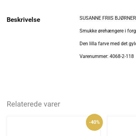
SUSANNE FRIIS BJØRNE
Beskrivelse
Smukke ørehængere i forgy
Den lilla farve med det gy
Varenummer: 4068-2-118
Relaterede varer
Den
Den
-40%
oprindelige
aktuelle
pris
pris
var:
er: