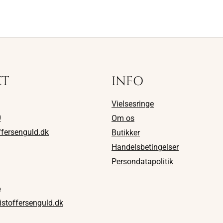
KT
INFO
Vielsesringe
0
Om os
ffersenguld.dk
Butikker
Handelsbetingelser
Persondatapolitik
6
istoffersenguld.dk