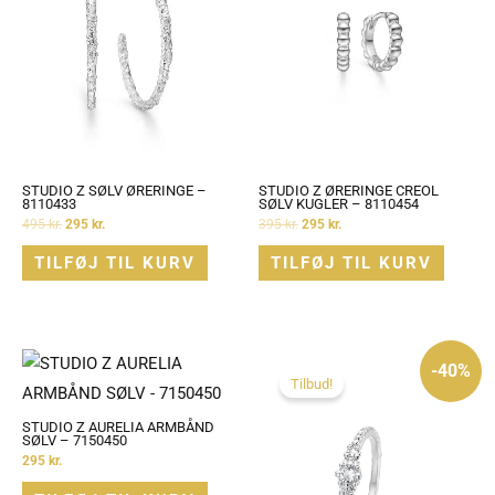
STUDIO Z SØLV ØRERINGE –
STUDIO Z ØRERINGE CREOL
8110433
SØLV KUGLER – 8110454
495
kr.
295
kr.
395
kr.
295
kr.
TILFØJ TIL KURV
TILFØJ TIL KURV
Den
Den
oprindelige
aktuelle
-40%
pris
pris
Tilbud!
var:
er:
495 kr..
295 kr..
STUDIO Z AURELIA ARMBÅND
SØLV – 7150450
295
kr.