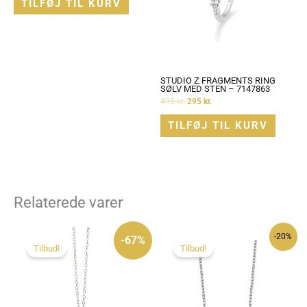
TILFØJ TIL KURV
STUDIO Z FRAGMENTS RING
SØLV MED STEN – 7147863
495
kr.
295
kr.
TILFØJ TIL KURV
Relaterede varer
Den
Den
-20%
oprindelige
aktuelle
-67%
pris
pris
Tilbud!
Tilbud!
var:
er:
599 kr..
195 kr..