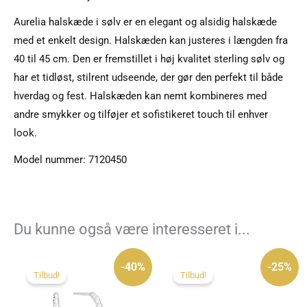
Aurelia halskæde i sølv er en elegant og alsidig halskæde
med et enkelt design. Halskæden kan justeres i længden fra
40 til 45 cm. Den er fremstillet i høj kvalitet sterling sølv og
har et tidløst, stilrent udseende, der gør den perfekt til både
hverdag og fest. Halskæden kan nemt kombineres med
andre smykker og tilføjer et sofistikeret touch til enhver
look.
Model nummer: 7120450
Du kunne også være interesseret i...
Den
Den
Den
Den
oprindelige
aktuelle
oprindelige
aktuelle
-40%
-25%
pris
pris
pris
pris
Tilbud!
Tilbud!
var:
er:
var:
er:
495 kr..
295 kr..
395 kr..
295 kr..