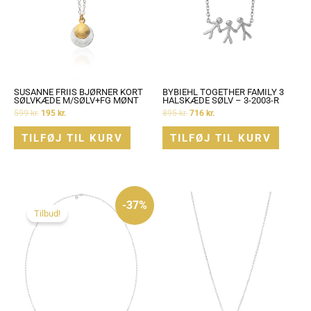
SUSANNE FRIIS BJØRNER KORT
BYBIEHL TOGETHER FAMILY 3
SØLVKÆDE M/SØLV+FG MØNT
HALSKÆDE SØLV – 3-2003-R
599
kr.
195
kr.
895
kr.
716
kr.
TILFØJ TIL KURV
TILFØJ TIL KURV
Den
Den
oprindelige
aktuelle
-37%
pris
pris
Tilbud!
var:
er:
3.000 kr..
1.900 kr..