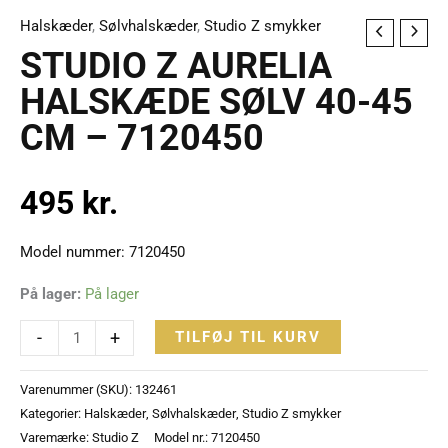
Halskæder
,
Sølvhalskæder
,
Studio Z smykker
STUDIO
STUDIO Z AURELIA
Z
AURELIA
HALSKÆDE SØLV 40-45
HALSKÆDE
CM – 7120450
SØLV
40-
495
kr.
45
CM
-
Model nummer: 7120450
7120450
På lager:
På lager
antal
-
+
TILFØJ TIL KURV
Varenummer (SKU):
132461
Kategorier:
Halskæder
,
Sølvhalskæder
,
Studio Z smykker
Varemærke:
Studio Z
Model nr.: 7120450