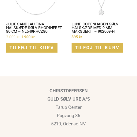
JULIE SANDLAU FINA
LUND COPENHAGEN SØLV
HALSKÆDE SØLV RHODINERET
HALSKÆDE MED 9 MM
80 CM – NL549RHCZ80
MARGUERIT – 902009-H
3.000
kr.
1.900
kr.
895
kr.
TILFØJ TIL KURV
TILFØJ TIL KURV
CHRISTOFFERSEN
GULD SØLV URE A/S
Tarup Center
Rugvang 36
5210, Odense NV