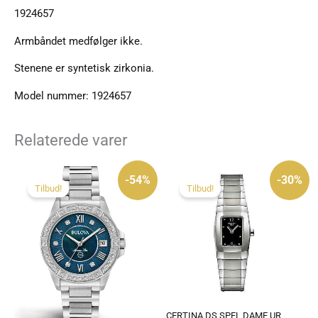
1924657
Armbåndet medfølger ikke.
Stenene er syntetisk zirkonia.
Model nummer: 1924657
Relaterede varer
Den
Den
Den
Den
oprindelige
aktuelle
oprindelige
aktuelle
-54%
-30%
pris
pris
pris
pris
Tilbud!
Tilbud!
var:
er:
var:
er:
4.295 kr..
1.995 kr..
2.350 kr..
1.645 kr..
CERTINA DS SPEL DAME UR