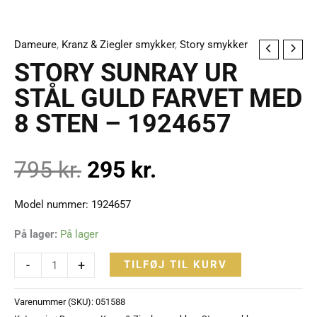
Dameure
,
Kranz & Ziegler smykker
,
Story smykker
STORY
Den
Den
STORY SUNRAY UR
SUNRAY
UR
STÅL GULD FARVET MED
oprindelige
aktuelle
STÅL
8 STEN – 1924657
GULD
pris
pris
FARVET
795
kr.
295
kr.
MED
var:
er:
8
STEN
Model nummer: 1924657
795 kr..
295 kr..
-
På lager:
På lager
1924657
antal
-
+
TILFØJ TIL KURV
Varenummer (SKU):
051588