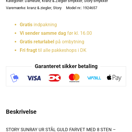
Kategorier:
Dameure
,
Kranz & Ziegler smykker
,
Story smykker
Varemærke:
kranz & ziegler
,
Story
Model nr.: 1924657
Gratis
indpakning
Vi sender samme dag
før kl. 16.00
Gratis returlabel
på ombytning
Fri fragt
til alle pakkeshops i DK
Garanteret sikker betaling
Beskrivelse
STORY SUNRAY UR STÅL GULD FARVET MED 8 STEN –