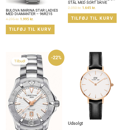
STÅL MED SORT SKIVE
2.350
kr.
1.645
kr.
BULOVA MARINA STAR LADIES
MED DIAMANTER – 96R215
TILFØJ TIL KURV
4.295
kr.
1.995
kr.
TILFØJ TIL KURV
Den
Den
oprindelige
aktuelle
-22%
pris
pris
Tilbud!
var:
er:
4.100 kr..
3.195 kr..
Udsolgt