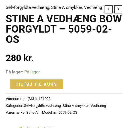
Sølvforgyldte vedhæng
,
Stine A smykker
,
Vedhæng
STINE
STINE A VEDHÆNG BOW
A
VEDHÆNG
FORGYLDT – 5059-02-
BOW
OS
FORGYLDT
-
280
kr.
5059-
02-
OS
På lager:
På lager
antal
TILFØJ TIL KURV
Varenummer (SKU):
131023
Kategorier:
Sølvforgyldte vedhæng
,
Stine A smykker
,
Vedhæng
Varemærke:
Stine A
Model nr.: 5059-02-OS