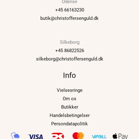
Odense
+45 66163230
butik@christoffersenguld.dk
Silkeborg
+45 86822526
silkeborg@christoffersenguld.dk
Info
Vielsesringe
Om os
Butikker
Handelsbetingelser
Persondatapolitik