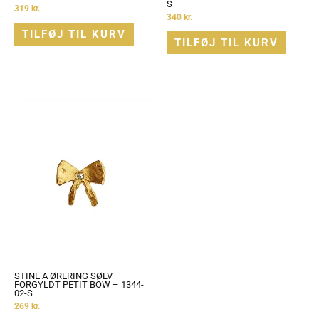
S
319
kr.
340
kr.
TILFØJ TIL KURV
TILFØJ TIL KURV
STINE A ØRERING SØLV
FORGYLDT PETIT BOW – 1344-
02-S
269
kr.