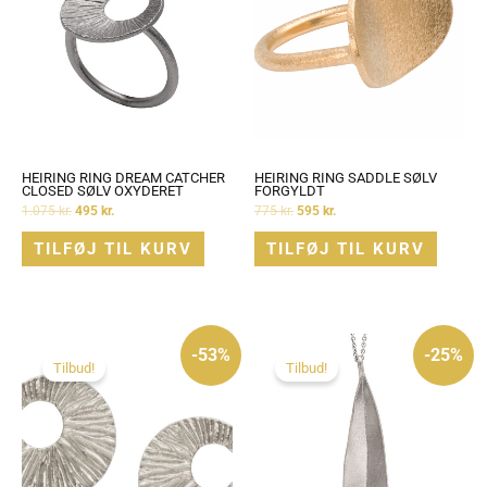
HEIRING RING DREAM CATCHER
HEIRING RING SADDLE SØLV
CLOSED SØLV OXYDERET
FORGYLDT
1.075
kr.
495
kr.
775
kr.
595
kr.
TILFØJ TIL KURV
TILFØJ TIL KURV
Den
Den
Den
Den
oprindelige
aktuelle
oprindelige
aktuelle
-53%
-25%
pris
pris
pris
pris
Tilbud!
Tilbud!
var:
er:
var:
er:
625 kr..
295 kr..
1.195 kr..
895 kr..