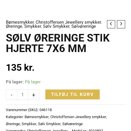
Børnesmykker
,
Christoffersen Jewellery smykker
,
SØLV
Øreringe
,
Smykker
,
Sølv Smykker
,
Sølvøreringe
ØRERINGE
SØLV ØRERINGE STIK
STIK
HJERTE 7X6 MM
HJERTE
7X6
MM
135
kr.
antal
På lager:
På lager
-
+
TILFØJ TIL KURV
Varenummer (SKU):
046118
Kategorier:
Børnesmykker
,
Christoffersen Jewellery smykker
,
Øreringe
,
Smykker
,
Sølv Smykker
,
Sølvøreringe
Varemærke:
Christoffersen Jewellery
Model nr.: 3010897