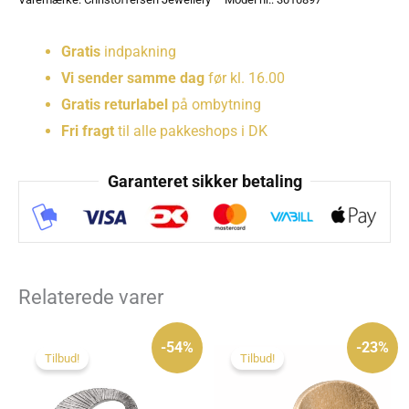
Gratis
indpakning
Vi sender samme dag
før kl. 16.00
Gratis returlabel
på ombytning
Fri fragt
til alle pakkeshops i DK
Garanteret sikker betaling
Relaterede varer
Den
Den
Den
Den
oprindelige
aktuelle
oprindelige
aktuelle
-54%
-23%
pris
pris
pris
pris
Tilbud!
Tilbud!
var:
er:
var:
er:
1.075 kr..
495 kr..
775 kr..
595 kr..