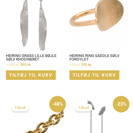
HEIRING GRASS LILLE BØJLE
HEIRING RING SADDLE SØLV
SØLV RHODINERET
FORGYLDT
1.140
kr.
895
kr.
775
kr.
595
kr.
TILFØJ TIL KURV
TILFØJ TIL KURV
Den
Den
Den
Den
oprindelige
aktuelle
oprindelige
aktuelle
-48%
-23%
pris
pris
pris
pris
Tilbud!
Tilbud!
var:
er:
var:
er:
375 kr..
195 kr..
775 kr..
595 kr..