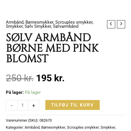
Armbånd
,
Børnesmykker
,
Scrouples smykker
,
SØLV
Den
Den
Smykker
,
Sølv Smykker
,
Sølvarmbånd
ARMBÅND
SØLV ARMBÅND
BØRNE
oprindelige
aktuelle
BØRNE MED PINK
MED
BLOMST
PINK
pris
pris
BLOMST
antal
250
kr.
195
kr.
var:
er:
På lager:
På lager
250 kr..
195 kr..
-
+
TILFØJ TIL KURV
Varenummer (SKU):
082670
Kategorier:
Armbånd
,
Børnesmykker
,
Scrouples smykker
,
Smykker
,