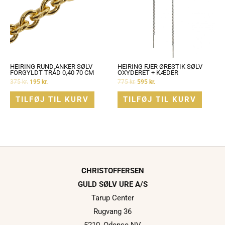
HEIRING RUND ANKER SØLV
HEIRING FJER ØRESTIK SØLV
FORGYLDT TRÅD 0,40 70 CM
OXYDERET + KÆDER
375
kr.
195
kr.
775
kr.
595
kr.
TILFØJ TIL KURV
TILFØJ TIL KURV
CHRISTOFFERSEN
GULD SØLV URE A/S
Tarup Center
Rugvang 36
5210, Odense NV