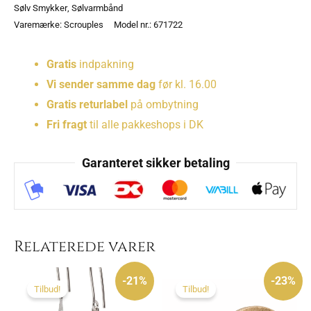
Sølv Smykker
,
Sølvarmbånd
Varemærke:
Scrouples
Model nr.: 671722
Gratis
indpakning
Vi sender samme dag
før kl. 16.00
Gratis returlabel
på ombytning
Fri fragt
til alle pakkeshops i DK
Garanteret sikker betaling
Relaterede varer
Den
Den
Den
Den
oprindelige
aktuelle
oprindelige
aktuelle
-21%
-23%
pris
pris
pris
pris
Tilbud!
Tilbud!
var:
er:
var:
er:
1.140 kr..
895 kr..
775 kr..
595 kr..