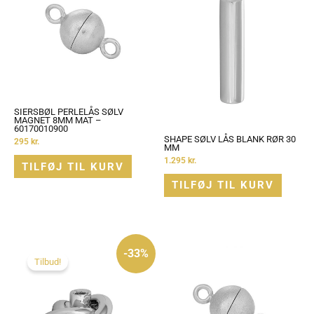
SIERSBØL PERLELÅS SØLV
MAGNET 8MM MAT –
60170010900
SHAPE SØLV LÅS BLANK RØR 30
295
kr.
MM
1.295
kr.
TILFØJ TIL KURV
TILFØJ TIL KURV
Den
Den
oprindelige
aktuelle
-33%
pris
pris
Tilbud!
var:
er:
1.495 kr..
995 kr..