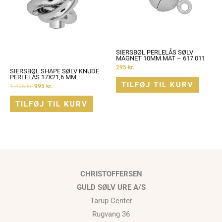
SIERSBØL PERLELÅS SØLV
MAGNET 10MM MAT – 617 011
295
kr.
SIERSBØL SHAPE SØLV KNUDE
PERLELÅS 17X21,6 MM
TILFØJ TIL KURV
1.495
kr.
995
kr.
TILFØJ TIL KURV
CHRISTOFFERSEN
GULD SØLV URE A/S
Tarup Center
Rugvang 36