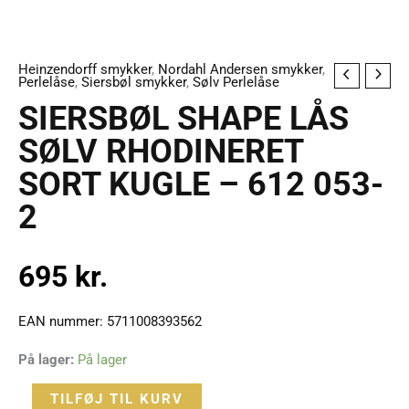
Heinzendorff smykker
,
Nordahl Andersen smykker
,
SIERSBØL
Perlelåse
,
Siersbøl smykker
,
Sølv Perlelåse
SHAPE
SIERSBØL SHAPE LÅS
LÅS
SØLV RHODINERET
SØLV
SORT KUGLE – 612 053-
RHODINERET
SORT
2
KUGLE
–
695
kr.
612
053-
2
EAN nummer: 5711008393562
antal
På lager:
På lager
TILFØJ TIL KURV