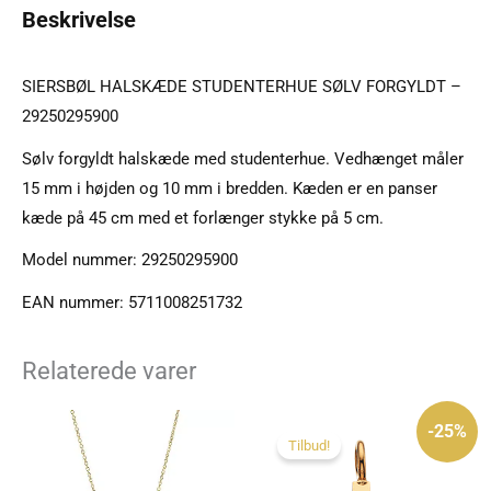
Beskrivelse
SIERSBØL HALSKÆDE STUDENTERHUE SØLV FORGYLDT –
29250295900
Sølv forgyldt halskæde med studenterhue. Vedhænget måler
15 mm i højden og 10 mm i bredden. Kæden er en panser
kæde på 45 cm med et forlænger stykke på 5 cm.
Model nummer: 29250295900
EAN nummer: 5711008251732
Relaterede varer
Den
Den
oprindelige
aktuelle
-25%
pris
pris
Tilbud!
var:
er:
395 kr..
295 kr..