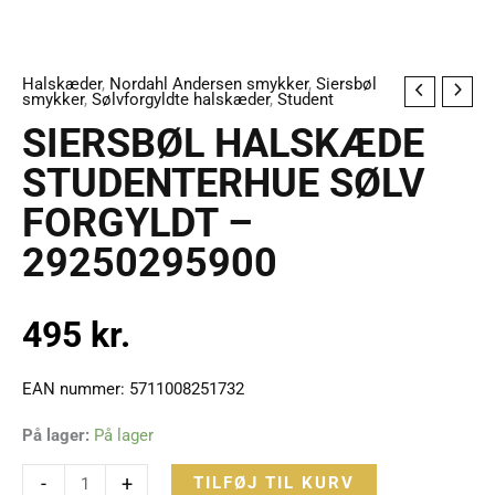
Halskæder
,
Nordahl Andersen smykker
,
Siersbøl
SIERSBØL
smykker
,
Sølvforgyldte halskæder
,
Student
HALSKÆDE
SIERSBØL HALSKÆDE
STUDENTERHUE
STUDENTERHUE SØLV
SØLV
FORGYLDT –
FORGYLDT
-
29250295900
29250295900
antal
495
kr.
EAN nummer: 5711008251732
På lager:
På lager
-
+
TILFØJ TIL KURV