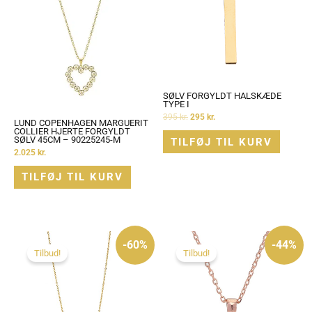
SØLV FORGYLDT HALSKÆDE
TYPE I
395
kr.
295
kr.
LUND COPENHAGEN MARGUERIT
COLLIER HJERTE FORGYLDT
SØLV 45CM – 90225245-M
TILFØJ TIL KURV
2.025
kr.
TILFØJ TIL KURV
Den
Den
Den
Den
oprindelige
aktuelle
oprindelige
aktuelle
-60%
-44%
pris
pris
pris
pris
Tilbud!
Tilbud!
var:
er:
var:
er:
1.875 kr..
750 kr..
350 kr..
195 kr..