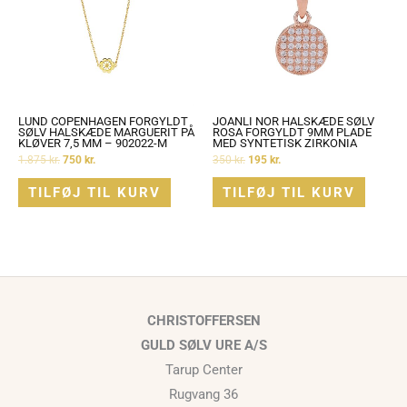
JOANLI NOR HALSKÆDE SØLV
LUND COPENHAGEN FORGYLDT
ROSA FORGYLDT 9MM PLADE
SØLV HALSKÆDE MARGUERIT PÅ
MED SYNTETISK ZIRKONIA
KLØVER 7,5 MM – 902022-M
350
kr.
195
kr.
1.875
kr.
750
kr.
TILFØJ TIL KURV
TILFØJ TIL KURV
CHRISTOFFERSEN
GULD SØLV URE A/S
Tarup Center
Rugvang 36