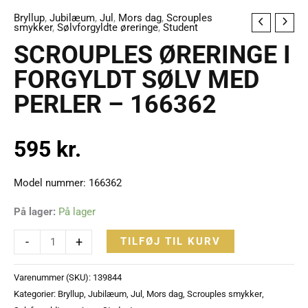
Bryllup
,
Jubilæum
,
Jul
,
Mors dag
,
Scrouples
SCROUPLES
smykker
,
Sølvforgyldte øreringe
,
Student
ØRERINGE
SCROUPLES ØRERINGE I
I
FORGYLDT SØLV MED
FORGYLDT
PERLER – 166362
SØLV
MED
PERLER
595
kr.
-
166362
Model nummer: 166362
antal
På lager:
På lager
-
+
TILFØJ TIL KURV
Varenummer (SKU):
139844
Kategorier:
Bryllup
,
Jubilæum
,
Jul
,
Mors dag
,
Scrouples smykker
,