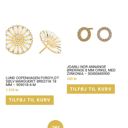
JOANLI NOR ANNANOR
ØRERINGE 8 MM CIRKEL MED
ZIRKONIA – 30450685900
LUND COPENHAGEN FORGYLDT
300
kr.
SØLV MARGUERIT ØRESTIK 18
MM – 909018-4-M
TILFØJ TIL KURV
1.550
kr.
TILFØJ TIL KURV
Den
Den
oprindelige
aktuelle
-28%