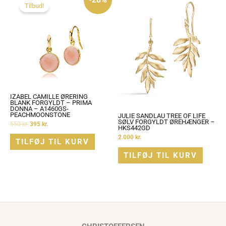
pris
pris
Tilbud!
var:
er:
550 kr..
395 kr..
IZABEL CAMILLE ØRERING
BLANK FORGYLDT – PRIMA
DONNA – A1460GS-
PEACHMOONSTONE
JULIE SANDLAU TREE OF LIFE
SØLV FORGYLDT ØREHÆNGER –
550
kr.
395
kr.
HKS442GD
2.000
kr.
TILFØJ TIL KURV
TILFØJ TIL KURV