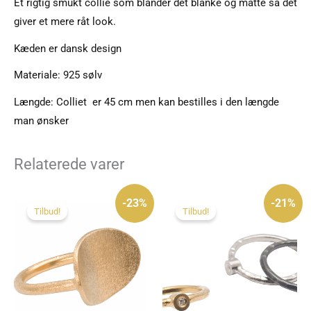
Et rigtig smukt collie som blander det blanke og matte så det
giver et mere råt look.
Kæden er dansk design
Materiale: 925 sølv
Længde: Colliet er 45 cm men kan bestilles i den længde
man ønsker
Relaterede varer
Den
Den
Den
Den
oprindelige
aktuelle
oprindelige
aktuelle
-23%
-21%
pris
pris
pris
pris
Tilbud!
Tilbud!
var:
er:
var:
er:
775 kr..
595 kr..
1.260 kr..
995 kr..