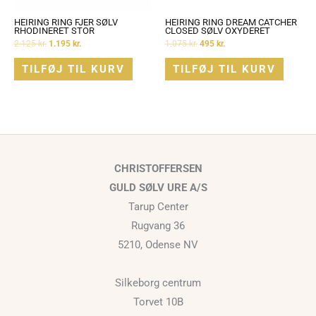
HEIRING RING FJER SØLV
HEIRING RING DREAM CATCHER
RHODINERET STOR
CLOSED SØLV OXYDERET
2.125
kr.
1.195
kr.
1.075
kr.
495
kr.
TILFØJ TIL KURV
TILFØJ TIL KURV
CHRISTOFFERSEN
GULD SØLV URE A/S
Tarup Center
Rugvang 36
5210, Odense NV
Silkeborg centrum
Torvet 10B