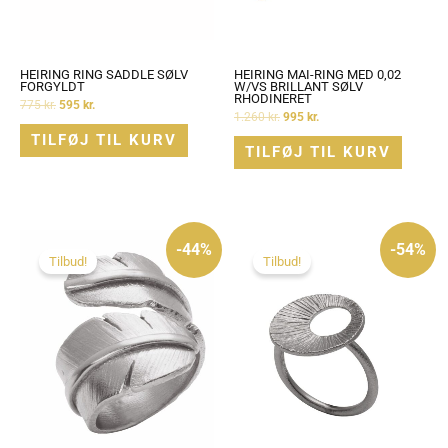
HEIRING RING SADDLE SØLV
HEIRING MAI-RING MED 0,02
FORGYLDT
W/VS BRILLANT SØLV
RHODINERET
775
kr.
595
kr.
1.260
kr.
995
kr.
TILFØJ TIL KURV
TILFØJ TIL KURV
Den
Den
Den
Den
oprindelige
aktuelle
oprindelige
aktuelle
-44%
-54%
pris
pris
pris
pris
Tilbud!
Tilbud!
var:
er:
var:
er:
2.125 kr..
1.195 kr..
1.075 kr..
495 kr..