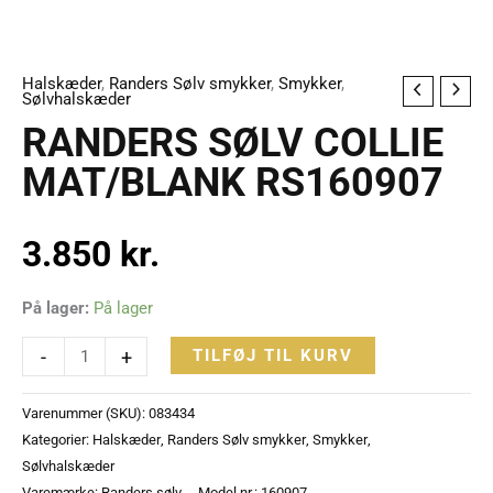
Halskæder
,
Randers Sølv smykker
,
Smykker
,
RANDERS
Sølvhalskæder
SØLV
RANDERS SØLV COLLIE
COLLIE
MAT/BLANK RS160907
MAT/BLANK
RS160907
antal
3.850
kr.
På lager:
På lager
-
+
TILFØJ TIL KURV
Varenummer (SKU):
083434
Kategorier:
Halskæder
,
Randers Sølv smykker
,
Smykker
,
Sølvhalskæder
Varemærke:
Randers sølv
Model nr.: 160907