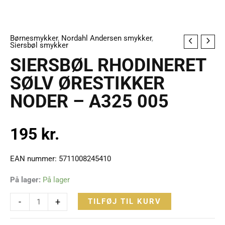
Børnesmykker
,
Nordahl Andersen smykker
,
SIERSBØL
Siersbøl smykker
RHODINERET
SIERSBØL RHODINERET
SØLV
SØLV ØRESTIKKER
ØRESTIKKER
NODER – A325 005
NODER
-
A325
195
kr.
005
antal
EAN nummer: 5711008245410
På lager:
På lager
-
+
TILFØJ TIL KURV