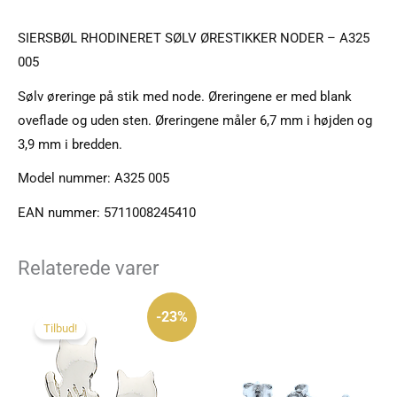
SIERSBØL RHODINERET SØLV ØRESTIKKER NODER – A325
005
Sølv øreringe på stik med node. Øreringene er med blank
oveflade og uden sten. Øreringene måler 6,7 mm i højden og
3,9 mm i bredden.
Model nummer: A325 005
EAN nummer: 5711008245410
Relaterede varer
Den
Den
oprindelige
aktuelle
-23%
pris
pris
Tilbud!
var:
er:
195 kr..
150 kr..