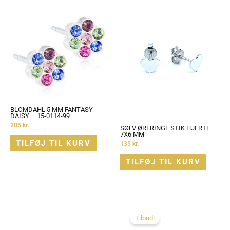
BLOMDAHL 5 MM FANTASY
DAISY – 15-0114-99
205
kr.
SØLV ØRERINGE STIK HJERTE
7X6 MM
TILFØJ TIL KURV
135
kr.
TILFØJ TIL KURV
Den
Den
-22%
oprindelige
aktuelle
pris
pris
Tilbud!
var:
er:
250 kr..
195 kr..