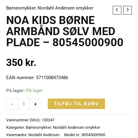
Børnesmykker
,
Nordahl Andersen smykker
NOA
NOA KIDS BØRNE
KIDS
BØRNE
ARMBÅND SØLV MED
ARMBÅND
PLADE – 80545000900
SØLV
MED
350
kr.
PLADE
-
80545000900
EAN nummer: 5711008473486
antal
På lager:
På lager
-
+
TILFØJ TIL KURV
Varenummer (SKU):
130247
Kategorier:
Børnesmykker
,
Nordahl Andersen smykker
Varemærke:
Nordahl Andersen
Model nr.: 80545000900