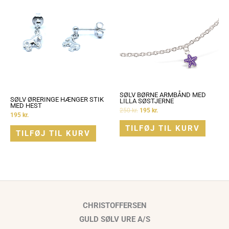
SØLV BØRNE ARMBÅND MED
SØLV ØRERINGE HÆNGER STIK
LILLA SØSTJERNE
MED HEST
250
kr.
195
kr.
195
kr.
TILFØJ TIL KURV
TILFØJ TIL KURV
CHRISTOFFERSEN
GULD SØLV URE A/S