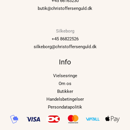
+45 66163230
butik@christoffersenguld.dk
Silkeborg
+45 86822526
silkeborg@christoffersenguld.dk
Info
Vielsesringe
Om os
Butikker
Handelsbetingelser
Persondatapolitik