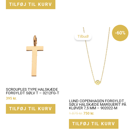
TILFØJ TIL KURV
Den
Den
oprindelige
aktuelle
-60%
pris
pris
Tilbud!
var:
er:
1.875 kr..
750 kr..
SCROUPLES TYPE HALSKÆDE
FORGYLDT SØLV T – 3212FG-T
395
kr.
LUND COPENHAGEN FORGYLDT
SØLV HALSKÆDE MARGUERIT PÅ
KLØVER 7,5 MM – 902022-M
TILFØJ TIL KURV
1.875
kr.
750
kr.
TILFØJ TIL KURV