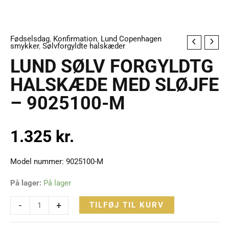
Fødselsdag
,
Konfirmation
,
Lund Copenhagen
LUND
smykker
,
Sølvforgyldte halskæder
SØLV
LUND SØLV FORGYLDTG
FORGYLDTG
HALSKÆDE MED SLØJFE
HALSKÆDE
– 9025100-M
MED
SLØJFE
-
1.325
kr.
9025100-
M
Model nummer: 9025100-M
antal
På lager:
På lager
-
+
TILFØJ TIL KURV