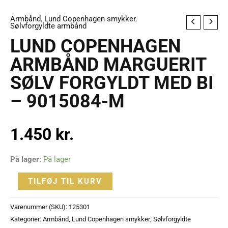
Armbånd
,
Lund Copenhagen smykker
,
LUND
Sølvforgyldte armbånd
COPENHAGEN
LUND COPENHAGEN
ARMBÅND
ARMBÅND MARGUERIT
MARGUERIT
SØLV FORGYLDT MED BI
SØLV
FORGYLDT
– 9015084-M
MED
BI
1.450
kr.
-
9015084-
M
På lager:
På lager
antal
TILFØJ TIL KURV
Varenummer (SKU):
125301
Kategorier:
Armbånd
,
Lund Copenhagen smykker
,
Sølvforgyldte