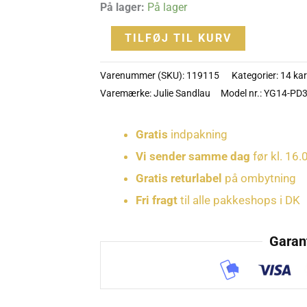
På lager:
På lager
PD344
antal
TILFØJ TIL KURV
Varenummer (SKU):
119115
Kategorier:
14 ka
Varemærke:
Julie Sandlau
Model nr.: YG14-PD
Gratis
indpakning
Vi sender samme dag
før kl. 16.
Gratis returlabel
på ombytning
Fri fragt
til alle pakkeshops i DK
Garant