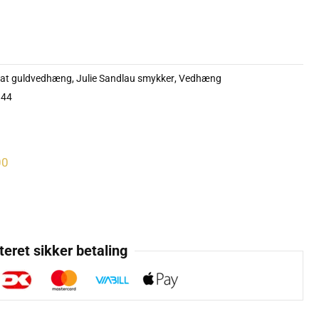
rat guldvedhæng
,
Julie Sandlau smykker
,
Vedhæng
344
00
eret sikker betaling