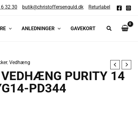
16 32 30
butik@christoffersenguld.dk
Returlabel
RE
ANLEDNINGER
GAVEKORT
kker
,
Vedhæng
 VEDHÆNG PURITY 14
YG14-PD344