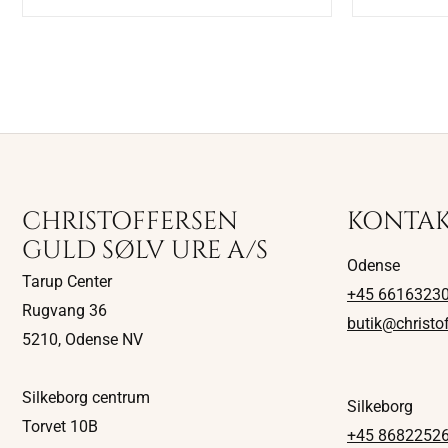
CHRISTOFFERSEN
KONTA
GULD SØLV URE A/S
Odense
Tarup Center
+45 6616323
Rugvang 36
butik@christo
5210, Odense NV
Silkeborg centrum
Silkeborg
Torvet 10B
+45 8682252