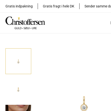
Gå
Gratis indpakning
Gratis fragt i hele DK
Sender samme d
til
indholdet