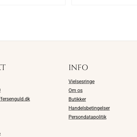
KT
INFO
Vielsesringe
0
Om os
ffersenguld.dk
Butikker
Handelsbetingelser
Persondatapolitik
6