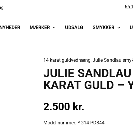
66 
ag
NYHEDER
MÆRKER
UDSALG
SMYKKER
U
14 karat guldvedhæng
,
Julie Sandlau smy
JULIE
JULIE SANDLAU
SANDLAU
VEDHÆNG
KARAT GULD – 
PURITY
14
2.500
kr.
KARAT
GULD
-
Model nummer: YG14-PD344
YG14-