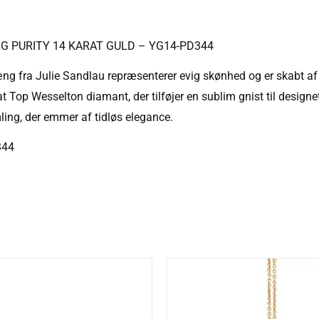
 PURITY 14 KARAT GULD – YG14-PD344
æng fra Julie Sandlau repræsenterer evig skønhed og er skabt a
t Top Wesselton diamant, der tilføjer en sublim gnist til designe
ing, der emmer af tidløs elegance.
344