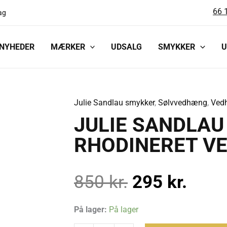
66 
ag
NYHEDER
MÆRKER
UDSALG
SMYKKER
U
Julie Sandlau smykker
,
Sølvvedhæng
,
Ved
JULIE
Den
Den
JULIE SANDLAU
SANDLAU
BAMBOO
RHODINERET V
oprindelige
aktue
BLAD
SØLV
pris
pris
850
kr.
295
kr.
RHODINERET
VEDHÆNG
var:
er:
-
På lager:
På lager
PD90RH