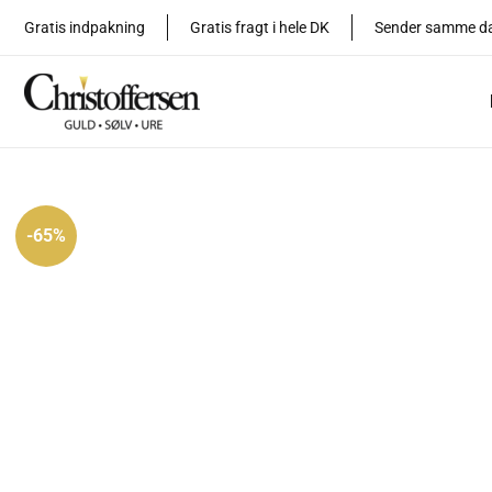
Gå
Gratis indpakning
Gratis fragt i hele DK
Sender samme d
til
indholdet
-65%