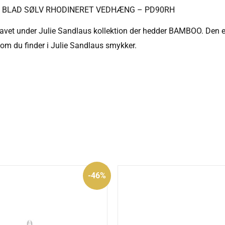
 BLAD SØLV RHODINERET VEDHÆNG – PD90RH
avet under Julie Sandlaus kollektion der hedder BAMBOO. Den er s
som du finder i Julie Sandlaus smykker.
Den
Den
-46%
oprindelige
aktuelle
pris
pris
var:
er:
550 kr..
295 kr..