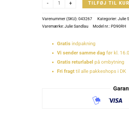
-
+
TILFØJ TIL KU
antal
850 kr..
295 k
Varenummer (SKU):
043267
Kategorier:
Julie
Varemærke:
Julie Sandlau
Model nr.: PD90RH
Gratis
indpakning
Vi sender samme dag
før kl. 16.
Gratis returlabel
på ombytning
Fri fragt
til alle pakkeshops i DK
Garant