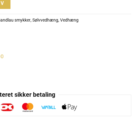
RV
r..
 Sandlau smykker
,
Sølvvedhæng
,
Vedhæng
00
eret sikker betaling