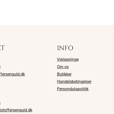
KT
INFO
Vielsesringe
0
Om os
ffersenguld.dk
Butikker
Handelsbetingelser
Persondatapolitik
6
istoffersenguld.dk