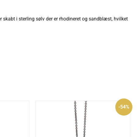
kabt i sterling sølv der er rhodineret og sandblæst, hvilket
Den
Den
-54%
oprindelige
aktuelle
pris
pris
var:
er:
850 kr..
395 kr..