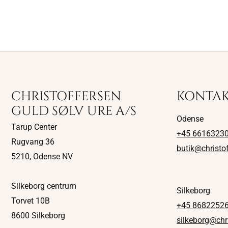
CHRISTOFFERSEN
KONTA
GULD SØLV URE A/S
Odense
Tarup Center
+45 6616323
Rugvang 36
butik@christo
5210, Odense NV
Silkeborg centrum
Silkeborg
Torvet 10B
+45 8682252
8600 Silkeborg
silkeborg@chr