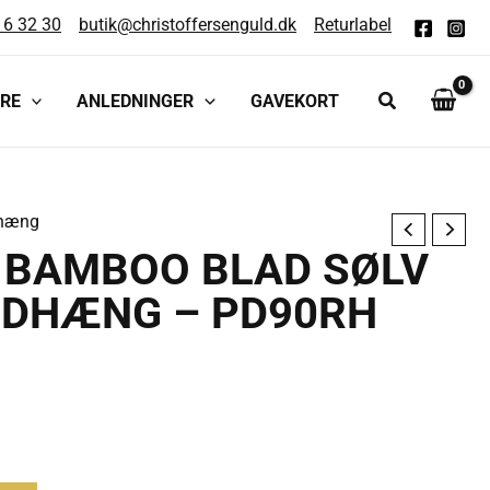
16 32 30
butik@christoffersenguld.dk
Returlabel
RE
ANLEDNINGER
GAVEKORT
hæng
 BAMBOO BLAD SØLV
EDHÆNG – PD90RH
lle