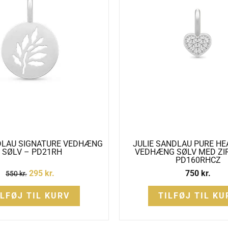
DLAU SIGNATURE VEDHÆNG
JULIE SANDLAU PURE HE
I SØLV – PD21RH
VEDHÆNG SØLV MED ZI
PD160RHCZ
295
kr.
750
kr.
550
kr.
ILFØJ TIL KURV
TILFØJ TIL KU