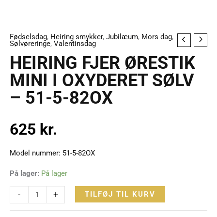
Fødselsdag
,
Heiring smykker
,
Jubilæum
,
Mors dag
,
HEIRING
Sølvøreringe
,
Valentinsdag
FJER
HEIRING FJER ØRESTIK
ØRESTIK
MINI I OXYDERET SØLV
MINI
– 51-5-82OX
I
OXYDERET
SØLV
625
kr.
-
51-
Model nummer: 51-5-82OX
5-
82OX
På lager:
På lager
antal
-
+
TILFØJ TIL KURV