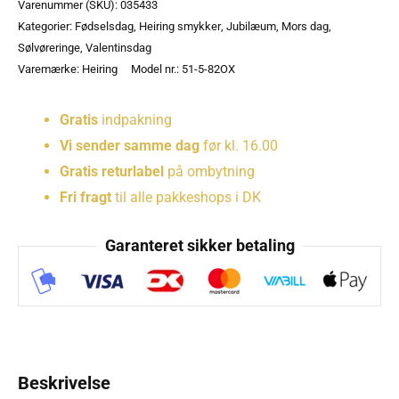
Varenummer (SKU):
035433
Kategorier:
Fødselsdag
,
Heiring smykker
,
Jubilæum
,
Mors dag
,
Sølvøreringe
,
Valentinsdag
Varemærke:
Heiring
Model nr.: 51-5-82OX
Gratis
indpakning
Vi sender samme dag
før kl. 16.00
Gratis returlabel
på ombytning
Fri fragt
til alle pakkeshops i DK
Garanteret sikker betaling
Beskrivelse