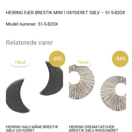
HEIRING FJER ØRESTIK MINI I OXYDERET SØLV – 51-5-82OX
Model nummer: 51-5-82OX
Relaterede varer
Den
Den
Den
Den
oprindelige
aktuelle
oprindelige
aktuelle
-25%
-53%
pris
pris
pris
pris
Tilbud!
Tilbud!
var:
er:
var:
er:
395 kr..
295 kr..
625 kr..
295 kr..
HEIRING HALV MÅNE ØRESTIK
HEIRING DREAM CATCHER
SØLV OXYDERET
ØRESTIK SØLV RHODINERET