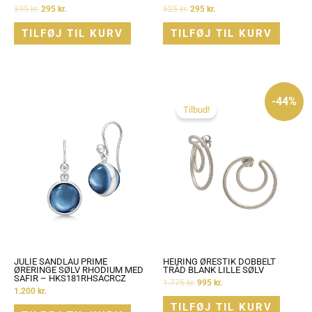
395
kr.
295
kr.
625
kr.
295
kr.
TILFØJ TIL KURV
TILFØJ TIL KURV
Den
Den
oprindelige
aktuelle
-44%
pris
pris
Tilbud!
var:
er:
1.775 kr..
995 kr..
JULIE SANDLAU PRIME
HEIRING ØRESTIK DOBBELT
ØRERINGE SØLV RHODIUM MED
TRÅD BLANK LILLE SØLV
SAFIR – HKS181RHSACRCZ
1.775
kr.
995
kr.
1.200
kr.
TILFØJ TIL KURV