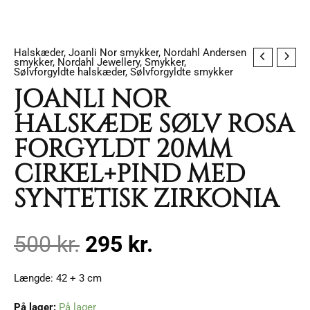
Halskæder
,
Joanli Nor smykker
,
Nordahl Andersen
JOANLI
Den
Den
smykker
,
Nordahl Jewellery
,
Smykker
,
Sølvforgyldte halskæder
,
Sølvforgyldte smykker
NOR
JOANLI NOR
HALSKÆDE
oprindelige
aktuelle
SØLV
HALSKÆDE SØLV ROSA
ROSA
FORGYLDT 20MM
pris
pris
FORGYLDT
CIRKEL+PIND MED
20MM
var:
er:
CIRKEL+PIND
SYNTETISK ZIRKONIA
MED
500 kr..
295 kr..
SYNTETISK
500
kr.
295
kr.
ZIRKONIA
antal
Længde: 42 + 3 cm
På lager:
På lager