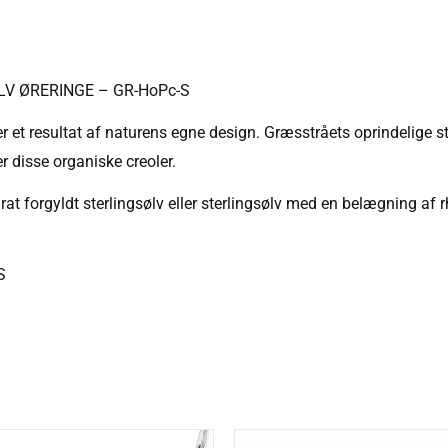
V ØRERINGE – GR-HoPc-S
er et resultat af naturens egne design. Græsstråets oprindelige s
 disse organiske creoler.
arat forgyldt sterlingsølv eller sterlingsølv med en belægning af
S