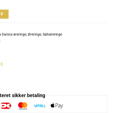
RV
a Danica øreringe
,
Øreringe
,
Sølvøreringe
S
00
eret sikker betaling