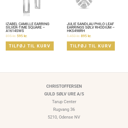
IZABEL CAMILLE EARRING
JULIE SANDLAU PHILO LEAF
SILVER-TIME SQUARE –
EARRINGS SØLV RHODIUM –
A1614SWS
HKS498RH
895
kr.
595
kr.
1.450
kr.
895
kr.
TILFØJ TIL KURV
TILFØJ TIL KURV
CHRISTOFFERSEN
GULD SØLV URE A/S
Tarup Center
Rugvang 36
5210, Odense NV