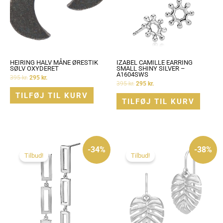
HEIRING HALV MÅNE ØRESTIK
IZABEL CAMILLE EARRING
SØLV OXYDERET
SMALL SHINY SILVER –
A1604SWS
395
kr.
295
kr.
395
kr.
295
kr.
TILFØJ TIL KURV
TILFØJ TIL KURV
Den
Den
Den
Den
oprindelige
aktuelle
oprindelige
aktuelle
-34%
-38%
pris
pris
pris
pris
Tilbud!
Tilbud!
var:
er:
var:
er:
895 kr..
595 kr..
1.450 kr..
895 kr..