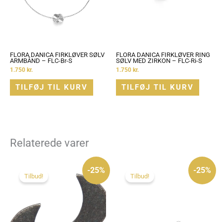
FLORA DANICA FIRKLØVER SØLV
FLORA DANICA FIRKLØVER RING
ARMBÅND – FLC-Br-S
SØLV MED ZIRKON – FLC-Ri-S
1.750
kr.
1.750
kr.
TILFØJ TIL KURV
TILFØJ TIL KURV
Relaterede varer
Den
Den
Den
Den
oprindelige
aktuelle
oprindelige
aktuelle
-25%
-25%
pris
pris
pris
pris
Tilbud!
Tilbud!
var:
er:
var:
er:
395 kr..
295 kr..
395 kr..
295 kr..