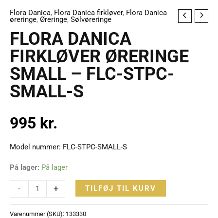
Flora Danica
,
Flora Danica firkløver
,
Flora Danica
FLORA
øreringe
,
Øreringe
,
Sølvøreringe
DANICA
FLORA DANICA
FIRKLØVER
FIRKLØVER ØRERINGE
ØRERINGE
SMALL – FLC-STPC-
SMALL
-
SMALL-S
FLC-
STPC-
995
kr.
SMALL-
S
antal
Model nummer: FLC-STPC-SMALL-S
På lager:
På lager
-
+
TILFØJ TIL KURV
Varenummer (SKU):
133330