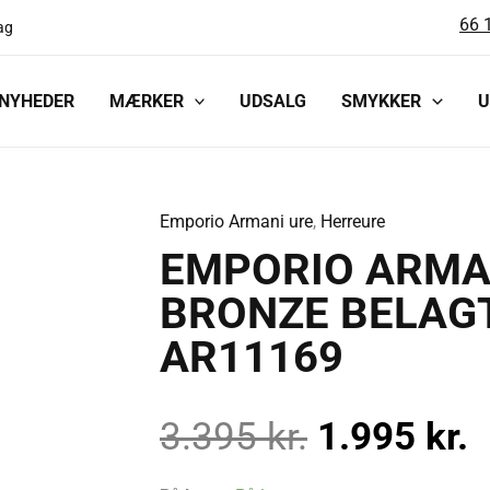
66 
ag
NYHEDER
MÆRKER
UDSALG
SMYKKER
U
Emporio Armani ure
,
Herreure
EMPORIO
Den
D
EMPORIO ARMAN
ARMANI
HERRE
BRONZE BELAG
oprindeli
a
UR
AR11169
STÅL
pris
p
BRONZE
BELAGT
3.395
kr.
1.995
kr.
var:
e
MED
MESH