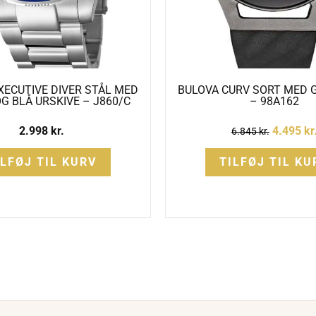
XECUTIVE DIVER STÅL MED
BULOVA CURV SORT MED
G BLÅ URSKIVE – J860/C
– 98A162
2.998
kr.
4.495
kr
6.845
kr.
ILFØJ TIL KURV
TILFØJ TIL KU