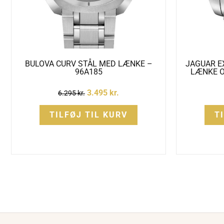
BULOVA CURV STÅL MED LÆNKE –
JAGUAR E
96A185
LÆNKE O
3.495
kr.
6.295
kr.
TILFØJ TIL KURV
T