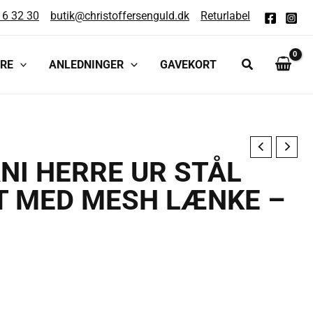
16 32 30
butik@christoffersenguld.dk
Returlabel
RE
ANLEDNINGER
GAVEKORT
en
I HERRE UR STÅL
T MED MESH LÆNKE –
ge
ktuelle
ris
r: