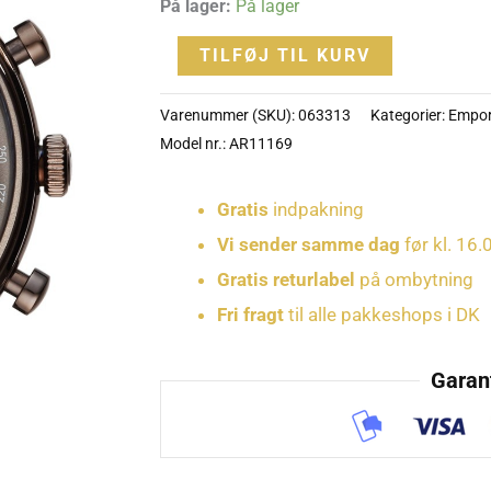
På lager:
På lager
LÆNKE
3.395 kr..
1
TILFØJ TIL KURV
-
AR11169
Varenummer (SKU):
063313
Kategorier:
Empor
antal
Model nr.: AR11169
Gratis
indpakning
Vi sender samme dag
før kl. 16.
Gratis returlabel
på ombytning
Fri fragt
til alle pakkeshops i DK
Garant