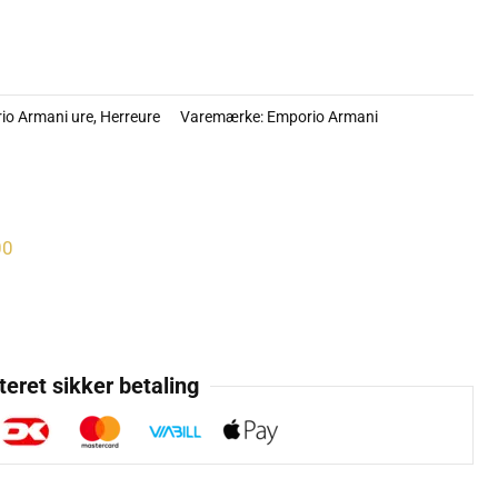
.995 kr..
io Armani ure
,
Herreure
Varemærke:
Emporio Armani
00
eret sikker betaling