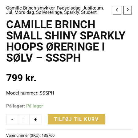
Camille Brinch smykker
,
Fødselsdag
,
Jubilæum
,
CAMILLE
Jul
,
Mors dag
,
Sølvøreringe
,
Sparkly
,
Student
BRINCH
CAMILLE BRINCH
SMALL
SMALL SHINY SPARKLY
SHINY
HOOPS ØRERINGE I
SPARKLY
HOOPS
SØLV – SSSPH
ØRERINGE
I
799
kr.
SØLV
-
SSSPH
Model nummer: SSSPH
antal
På lager:
På lager
-
+
TILFØJ TIL KURV
Varenummer (SKU):
135760