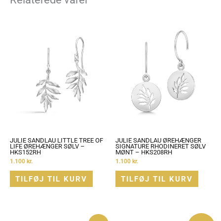
JULIE SANDLAU LITTLE TREE OF
JULIE SANDLAU ØREHÆNGER
LIFE ØREHÆNGER SØLV –
SIGNATURE RHODINERET SØLV
HKS152RH
MØNT – HKS208RH
1.100
kr.
1.100
kr.
TILFØJ TIL KURV
TILFØJ TIL KURV
Den
Den