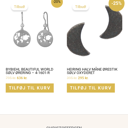
-20%
oprindelige
aktuelle
-25%
pris
pris
Tilbud!
Tilbud!
var:
er:
395 kr..
295 kr..
BYBIEHL BEAUTIFUL WORLD
HEIRING HALV MÅNE ØRESTIK
SØLV ØRERING – 4-1601-R
SØLV OXYDERET
795
kr.
636
kr.
395
kr.
295
kr.
TILFØJ TIL KURV
TILFØJ TIL KURV