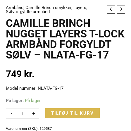
Armbånd
,
Camille Brinch smykker
,
Layers
,
CAMILLE
Sølvforgyldte armbånd
BRINCH
CAMILLE BRINCH
NUGGET
NUGGET LAYERS T-LOCK
LAYERS
ARMBÅND FORGYLDT
T-
LOCK
SØLV – NLATA-FG-17
ARMBÅND
FORGYLDT
749
kr.
SØLV
-
NLATA-
Model nummer: NLATA-FG-17
FG-
På lager:
På lager
17
antal
-
+
TILFØJ TIL KURV
Varenummer (SKU):
129587