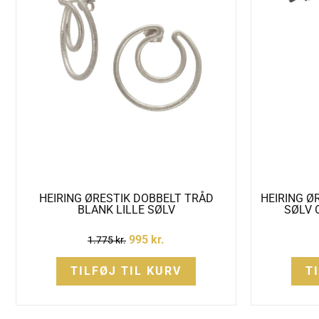
HEIRING ØRESTIK DOBBELT TRÅD
HEIRING Ø
BLANK LILLE SØLV
SØLV 
995
kr.
1.775
kr.
TILFØJ TIL KURV
T