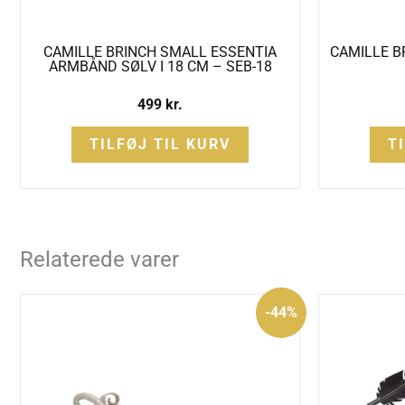
CAMILLE BRINCH SMALL ESSENTIA
CAMILLE B
ARMBÅND SØLV I 18 CM – SEB-18
499
kr.
TILFØJ TIL KURV
T
Relaterede varer
Den
Den
-44%
oprindelige
aktuelle
pris
pris
var:
er:
1.775 kr..
995 kr..