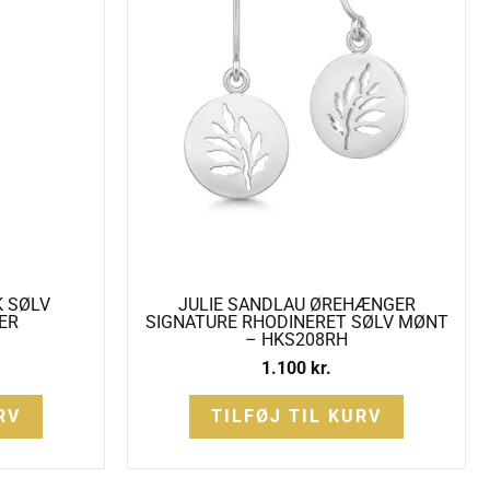
K SØLV
JULIE SANDLAU ØREHÆNGER
ER
SIGNATURE RHODINERET SØLV MØNT
– HKS208RH
1.100
kr.
RV
TILFØJ TIL KURV