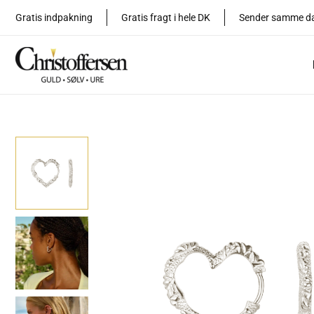
Gå
Gratis indpakning
Gratis fragt i hele DK
Sender samme d
til
indholdet