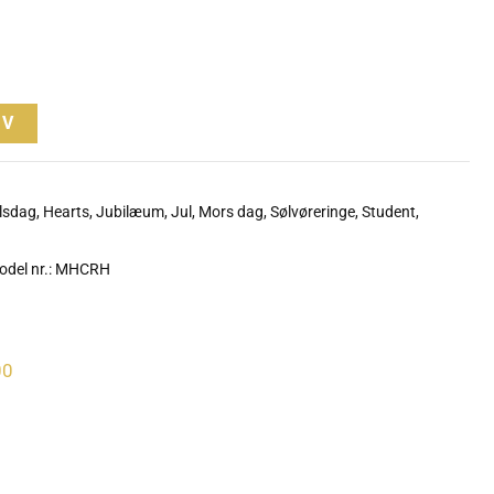
RV
lsdag
,
Hearts
,
Jubilæum
,
Jul
,
Mors dag
,
Sølvøreringe
,
Student
,
odel nr.: MHCRH
00