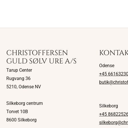
CHRISTOFFERSEN
KONTA
GULD SØLV URE A/S
Odense
Tarup Center
+45 6616323
Rugvang 36
butik@christo
5210, Odense NV
Silkeborg centrum
Silkeborg
Torvet 10B
+45 8682252
8600 Silkeborg
silkeborg@chr