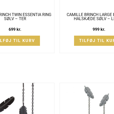
RINCH TWIN ESSENTIA RING
CAMILLE BRINCH LARGE 
SØLV – TER
HALSKÆDE SØLV – L
699
kr.
999
kr.
ILFØJ TIL KURV
TILFØJ TIL KU
Den
D
oprindel
a
pris
p
var:
e
775 kr..
5