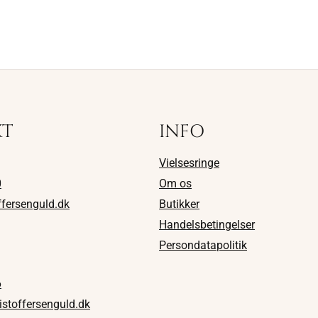
KT
INFO
Vielsesringe
0
Om os
ffersenguld.dk
Butikker
Handelsbetingelser
Persondatapolitik
6
istoffersenguld.dk