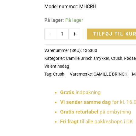
MHCRH
Model nummer: MHCRH
antal
På lager:
På lager
-
+
TILFØJ TIL KU
Varenummer (SKU):
136300
Kategorier:
Camille Brinch smykker
,
Crush
,
Fødse
Valentinsdag
Tag:
Crush
Varemærke:
CAMILLE BRINCH
M
Gratis
indpakning
Vi sender samme dag
før kl. 16.
Gratis returlabel
på ombytning
Fri fragt
til alle pakkeshops i DK