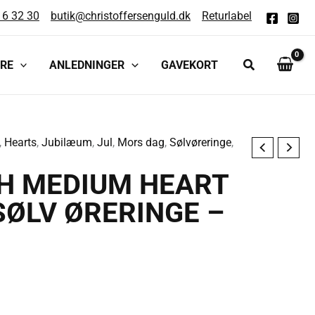
16 32 30
butik@christoffersenguld.dk
Returlabel
RE
ANLEDNINGER
GAVEKORT
,
Hearts
,
Jubilæum
,
Jul
,
Mors dag
,
Sølvøreringe
,
H MEDIUM HEART
ØLV ØRERINGE –