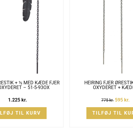
RESTIK + ½ MED KÆDE FJER
HEIRING FJER ØRESTI
OXYDERET – 51-5-93OX
OXYDERET + KÆD
1.225
kr.
595
kr.
775
kr.
ILFØJ TIL KURV
TILFØJ TIL KU