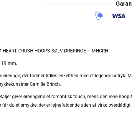
Garant
M HEART CRUSH HOOPS SØLV ØRERINGE – MHCRH
x 19 mm.
e øreringe, der forener tidløs enkelthed med et legende udtryk.
ykkekunstner Camille Brinch.
taljer giver øreringene et romantisk touch, mens den rene hoop-fo
år du et smykke, der er iøjnefaldende uden at virke overdådigt – p