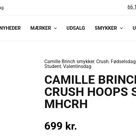
66 
ag
NYHEDER
MÆRKER
UDSALG
SMYKKER
U
Camille Brinch smykker
,
Crush
,
Fødselsdag
CAMILLE
Student
,
Valentinsdag
BRINCH
CAMILLE BRINC
MEDIUM
CRUSH HOOPS S
HEART
CRUSH
MHCRH
HOOPS
SØLV
699
kr.
ØRERINGE
-