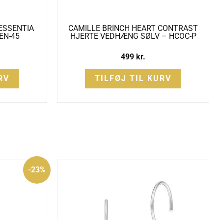
ESSENTIA
CAMILLE BRINCH HEART CONTRAST
EN-45
HJERTE VEDHÆNG SØLV – HCOC-P
499
kr.
RV
TILFØJ TIL KURV
en
-23%
ige
ktuelle
ris
r:
95 kr..