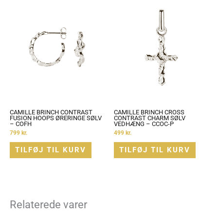
CAMILLE BRINCH CONTRAST
CAMILLE BRINCH CROSS
FUSION HOOPS ØRERINGE SØLV
CONTRAST CHARM SØLV
– COFH
VEDHÆNG – CCOC-P
799
kr.
499
kr.
TILFØJ TIL KURV
TILFØJ TIL KURV
Relaterede varer