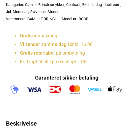
Kategorier:
Camille Brinch smykker
,
Contrast
,
Fødselsdag
,
Jubilæum
,
Jul
,
Mors dag
,
Sølvringe
,
Student
Varemærke:
CAMILLE BRINCH
Model nr.: BCOR
Gratis
indpakning
Vi sender samme dag
før kl. 16.00
Gratis returlabel
på ombytning
Fri fragt
til alle pakkeshops i DK
Garanteret sikker betaling
Beskrivelse