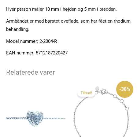
Hver person måler 10 mm i højden og 5 mm i bredden.
Armbåndet er med børstet oveflade, som har fået en rhodium
behandling.
Model nummer: 2-2004-R
EAN nummer: 5712187220427
Relaterede varer
Den
Den
oprindelige
aktuelle
-38%
pris
pris
Tilbud!
var:
er:
795 kr..
495 kr..