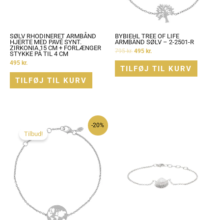
SØLV RHODINERET ARMBÅND
BYBIEHL TREE OF LIFE
HJERTE MED PAVÉ SYNT.
ARMBÅND SØLV – 2-2501-R
ZIRKONIA 15 CM + FORLÆNGER
795
kr.
495
kr.
STYKKE PÅ TIL 4 CM
495
kr.
TILFØJ TIL KURV
TILFØJ TIL KURV
-20%
Tilbud!