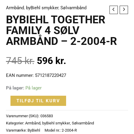
Armbånd
,
byBiehl smykker
,
Sølvarmbånd
BYBIEHL
BYBIEHL TOGETHER
TOGETHER
FAMILY
FAMILY 4 SØLV
4
ARMBÅND – 2-2004-R
SØLV
ARMBÅND
745
kr.
596
kr.
-
2-
2004-
EAN nummer: 5712187220427
R
På lager:
På lager
antal
TILFØJ TIL KURV
Varenummer (SKU):
036583
Kategorier:
Armbånd
,
byBiehl smykker
,
Sølvarmbånd
Varemærke:
ByBiehl
Model nr.: 2-2004-R