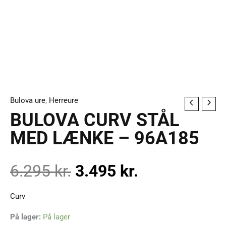
Bulova ure
,
Herreure
BULOVA
Den
Den
BULOVA CURV STÅL
CURV
STÅL
MED LÆNKE – 96A185
oprindelige
aktuelle
MED
LÆNKE
pris
pris
6.295
kr.
3.495
kr.
-
96A185
var:
er:
Curv
antal
På lager:
På lager