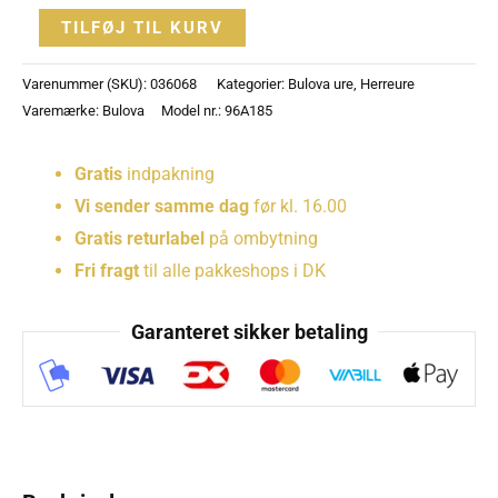
6.295 kr..
3.495 kr..
TILFØJ TIL KURV
Varenummer (SKU):
036068
Kategorier:
Bulova ure
,
Herreure
Varemærke:
Bulova
Model nr.: 96A185
Gratis
indpakning
Vi sender samme dag
før kl. 16.00
Gratis returlabel
på ombytning
Fri fragt
til alle pakkeshops i DK
Garanteret sikker betaling