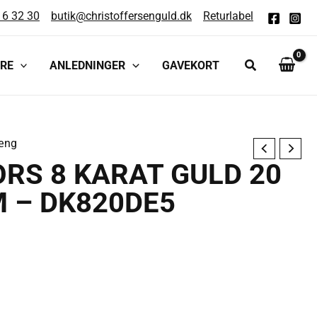
16 32 30
butik@christoffersenguld.dk
Returlabel
RE
ANLEDNINGER
GAVEKORT
æng
RS 8 KARAT GULD 20
 – DK820DE5