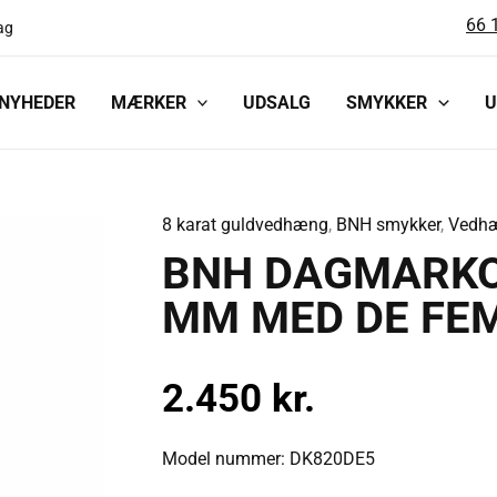
66 
ag
NYHEDER
MÆRKER
UDSALG
SMYKKER
U
8 karat guldvedhæng
,
BNH smykker
,
Vedh
BNH
BNH DAGMARKO
DAGMARKORS
8
MM MED DE FEM
KARAT
GULD
2.450
kr.
20
MM
MED
Model nummer: DK820DE5
DE