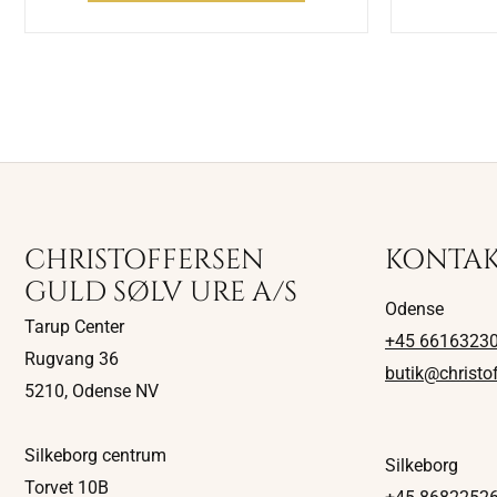
CHRISTOFFERSEN
KONTA
GULD SØLV URE A/S
Odense
Tarup Center
+45 6616323
Rugvang 36
butik@christo
5210, Odense NV
Silkeborg centrum
Silkeborg
Torvet 10B