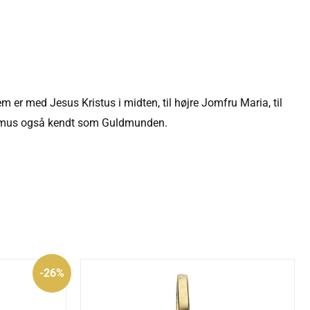
er med Jesus Kristus i midten, til højre Jomfru Maria, til
tomus også kendt som Guldmunden.
Den
-26%
ige
aktuelle
pris
er:
.
1.395 kr..