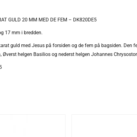
AT GULD 20 MM MED DE FEM – DK820DE5
og 17 mm i bredden.
karat guld med Jesus på forsiden og de fem på bagsiden. Den fem 
, Øverst helgen Basilios og nederst helgen Johannes Chrysos
5
Den
oprindel
pris
var:
1.895 kr.