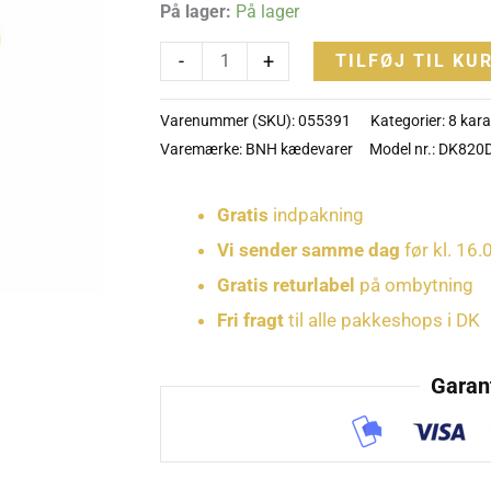
På lager:
På lager
FEM
-
-
+
TILFØJ TIL KU
DK820DE5
antal
Varenummer (SKU):
055391
Kategorier:
8 kar
Varemærke:
BNH kædevarer
Model nr.: DK820
Gratis
indpakning
Vi sender samme dag
før kl. 16.
Gratis returlabel
på ombytning
Fri fragt
til alle pakkeshops i DK
Garant