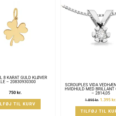
L 8 KARAT GULD KLØVER
LLE – 20830930300
SCROUPLES VIDA VEDHÆN
HVIDHULD MED BRILLANT 
750
kr.
– 2814,05
1.395
kr
1.895
kr.
ILFØJ TIL KURV
TILFØJ TIL KU