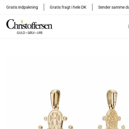
Gå
Gratis indpakning
Gratis fragt i hele DK
Sender samme d
til
indholdet