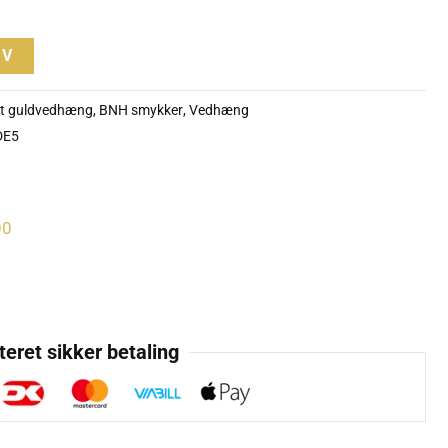
RV
at guldvedhæng
,
BNH smykker
,
Vedhæng
DE5
00
eret sikker betaling