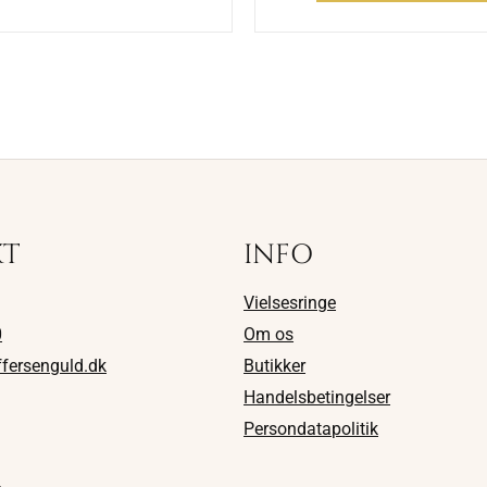
KT
INFO
Vielsesringe
0
Om os
ffersenguld.dk
Butikker
Handelsbetingelser
Persondatapolitik