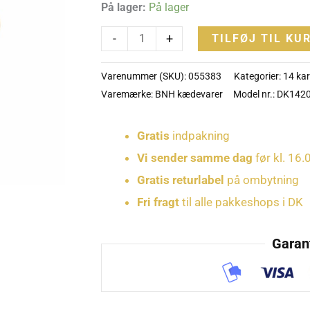
På lager:
På lager
FEM
-
-
+
TILFØJ TIL KU
DK1420DE5
antal
Varenummer (SKU):
055383
Kategorier:
14 ka
Varemærke:
BNH kædevarer
Model nr.: DK142
Gratis
indpakning
Vi sender samme dag
før kl. 16.
Gratis returlabel
på ombytning
Fri fragt
til alle pakkeshops i DK
Garant