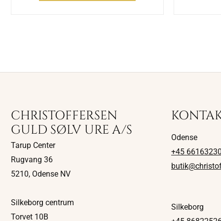
CHRISTOFFERSEN
KONTA
GULD SØLV URE A/S
Odense
Tarup Center
+45 6616323
Rugvang 36
butik@christo
5210, Odense NV
Silkeborg centrum
Silkeborg
Torvet 10B