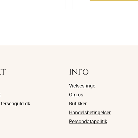
KT
INFO
Vielsesringe
0
Om os
ffersenguld.dk
Butikker
Handelsbetingelser
Persondatapolitik