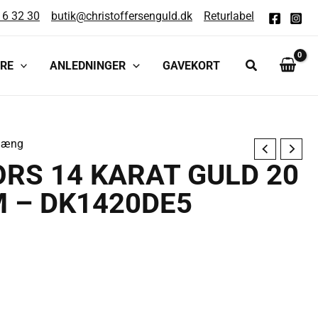
16 32 30
butik@christoffersenguld.dk
Returlabel
RE
ANLEDNINGER
GAVEKORT
hæng
RS 14 KARAT GULD 20
 – DK1420DE5