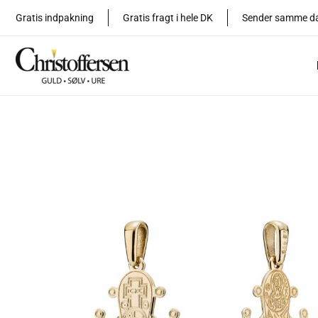
Gå
Gratis indpakning
Gratis fragt i hele DK
Sender samme d
til
indholdet