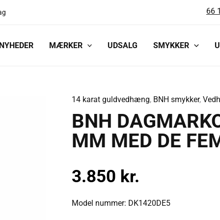
66 
ag
NYHEDER
MÆRKER
UDSALG
SMYKKER
U
14 karat guldvedhæng
,
BNH smykker
,
Ved
BNH
BNH DAGMARKO
DAGMARKORS
14
MM MED DE FEM
KARAT
GULD
3.850
kr.
20
MM
MED
Model nummer: DK1420DE5
DE