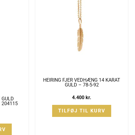
HEIRING FJER VEDHÆNG 14 KARAT
GULD – 78-5-92
4.400
kr.
T GULD
 204115
TILFØJ TIL KURV
RV