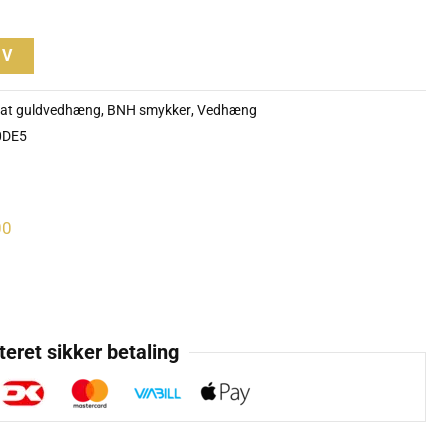
RV
rat guldvedhæng
,
BNH smykker
,
Vedhæng
0DE5
00
eret sikker betaling