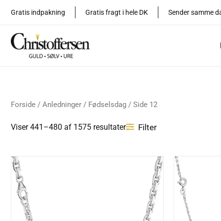
Sorteret
Gå
efter
Gratis indpakning
Gratis fragt i hele DK
Sender samme d
seneste
til
indholdet
Forside
/
Anledninger
/
Fødselsdag
/ Side 12
Filter
Viser 441–480 af 1575 resultater