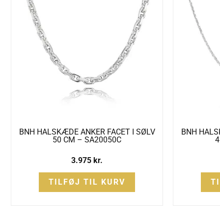
BNH HALSKÆDE ANKER FACET I SØLV
BNH HALS
50 CM – SA20050C
4
3.975
kr.
TILFØJ TIL KURV
T