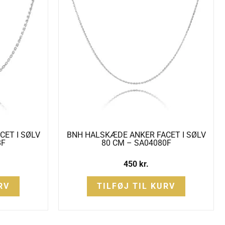
ET I SØLV
BNH HALSKÆDE ANKER FACET I SØLV
8F
80 CM – SA04080F
450
kr.
RV
TILFØJ TIL KURV